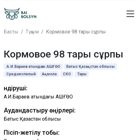
Басты
Тұқым
Кормовое 98 тары сұрпы
Кормовое 98 тары сұрпы
А.И.Бараев атындағы АШҒӨО
Батыс Қазақстан облысы
Среднеспелый
Ақмола
СКО
Тары
Өндіруші:
А.И.Бараев атындағы АШҒӨО
Аудандастыру өңірлері:
Батыс Қазақстан облысы
Пісіп-жетілу тобы: