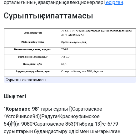
орталығының қазақстандық селекционерлері
өсірген
.
Сұрыптың сипаттамасы
Сұрыптың сипаттамасы
Шығу тегі
"Кормовое 98"
тары сұрпы [(Саратовское
ˣУстойчивое94)(РадугаˣКрасноуфимское
54)]ˣ[(к-9080ˣСаратовское 853)ˣГибрид 13]ˣс-6/79
сұрыптарын будандастыру әдісімен шығарылған.