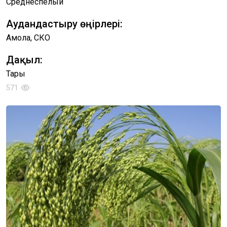
Среднеспелый
Аудандастыру өңірлері:
Ақмола, СКО
Дақыл:
Тары
571