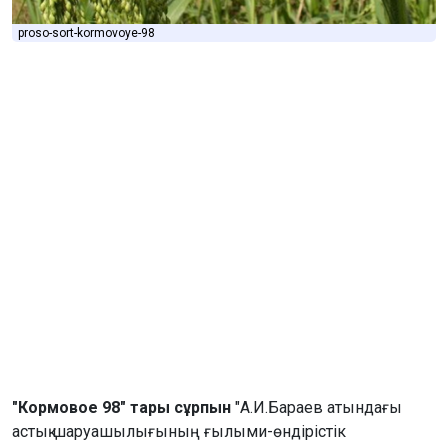
proso-sort-kormovoye-98
"Кормовое 98" тары сұрпын
"А.И.Бараев атындағы
астық шаруашылығының ғылыми-өндірістік