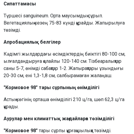
Сипаттамасы
Түршесі sanguineum. Орта маусымдық сұрып.
Вегетациялық кезең 75-83 күнді құрайды. Жапырылуға
төзімді.
Апробациялық белгілер
Кәдімгі жылдардағы өсімдіктердің биіктігі 80-100 см,
ылғалдандыруға қолайлы 120-140 см. Тізбеаралықтар
саны 5-7, өнімді сабақтар 1-2. Жапырақтары ұзындығы
20-30 см, ені 1,3-1,8 см, салбырамаған жалаңаш.
"Кормовое 98" тары сұрпының өнімділігі
Астық көгінің орташа өнімділігі 210 ц/га, шөп 62,3 ц/га
құрады.
Аурулар мен климаттық жағдайларға төзімділігі
"Кормовое 98"
тары сұрпы құрғақшылыққа төзімді.