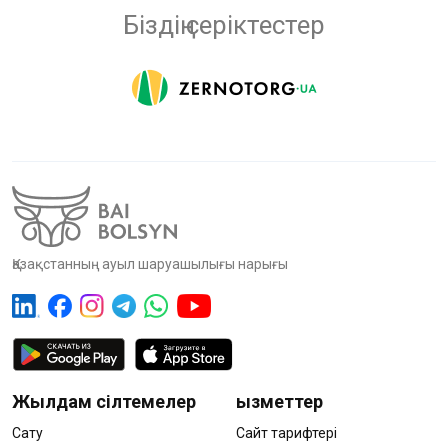
Біздің серіктестер
Қазақстанның ауыл шаруашылығы нарығы
Жылдам сілтемелер
Қызметтер
Сату
Сайт тарифтері