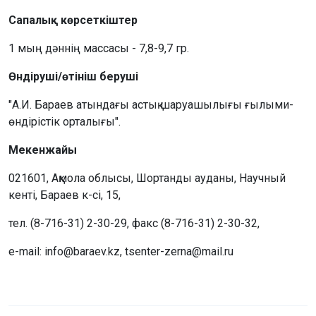
Сапалық көрсеткіштер
1 мың дәннің массасы - 7,8-9,7 гр.
Өндіруші/өтініш беруші
"А.И. Бараев атындағы астық шаруашылығы ғылыми-
өндірістік орталығы".
Мекенжайы
021601, Ақмола облысы, Шортанды ауданы, Научный
кенті, Бараев к-сі, 15,
тел. (8-716-31) 2-30-29, факс (8-716-31) 2-30-32,
e-mail: info@baraev.kz, tsenter-zerna@mail.ru