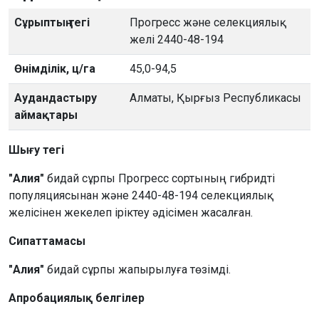
Сұрыптың тегі
Прогресс және селекциялық
желі 2440-48-194
Өнімділік, ц/га
45,0-94,5
Аудандастыру
Алматы, Қырғыз Республикасы
аймақтары
Шығу тегі
"Алия"
бидай сұрпы Прогресс сортының гибридті
популяциясынан және 2440-48-194 селекциялық
желісінен жекелеп іріктеу әдісімен жасалған.
Сипаттамасы
"Алия"
бидай сұрпы жапырылуға төзімді.
Апробациялық белгілер