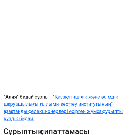
"Алия"
бидай сұрпы -
"Қазақ егіншілік және өсімдік
шаруашылығы ғылыми-зерттеу институтының"
қазақстандық селекционерлері өсірген жұмсақ сұрыпты
күздік бидай.
Сұрыптың сипаттамасы