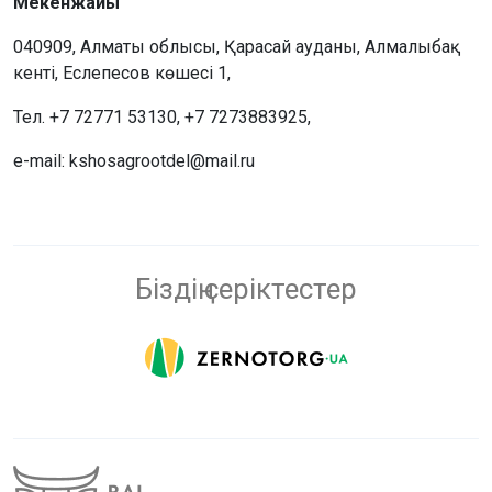
Мекенжайы
040909, Алматы облысы, Қарасай ауданы, Алмалыбақ
кенті, Еслепесов көшесі 1,
Тел. +7 72771 53130, +7 7273883925,
e-mail: kshosagrootdel@mail.ru
Біздің серіктестер