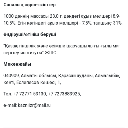
Сапалық көрсеткіштер
1000 дәннің массасы 23,0 г, дәндегі ақуыз мөлшері 8,9-
10,5%. Егін көгіндегі ақуыз мөлшері - 7,5%, талшық – 31%.
Өндіруші/өтініш беруші
"Қазақ егіншілік және өсімдік шаруашылығы ғылыми-
зерттеу институты" ЖШС.
Мекенжайы
040909, Алматы облысы, Қарасай ауданы, Алмалыбақ
кенті, Еслепесов көшесі, 1,
Тел. +7 72771 53130, +7 7273883925,
e-mail: kazniizr@mail.ru