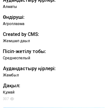
Аудандастыру өңірлері:
Алматы
Өндіруші:
Агроплазма
Created by CMS:
Жемшөп дақыл
Пісіп-жетілу тобы:
Среднеспелый
Аудандастыру өңірлері:
Жамбыл
Дақыл:
Құмай
307