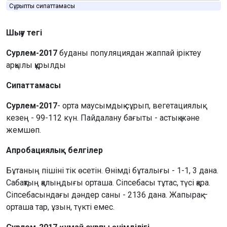
Сұрыптың сипаттамасы
Шығу тегі
Сурлем-2017
буданы популяциядан жаппай іріктеу
арқылы құрылды
Сипаттамасы
Сурлем-2017
- орта маусымдық сұрып, вегетациялық
кезең - 99-112 күн. Пайдалану бағыты - астық және
жемшөп.
Апробациялық белгілер
Бұтаның пішіні тік өсетін. Өнімді бұталығы - 1-1, 3 дана.
Сабақтың қалыңдығы орташа. Сіпсебасы тұтас, түсі қара.
Сіпсебасындағы дәндер саны - 2136 дана. Жапырақ –
орташа тар, ұзын, түкті емес.