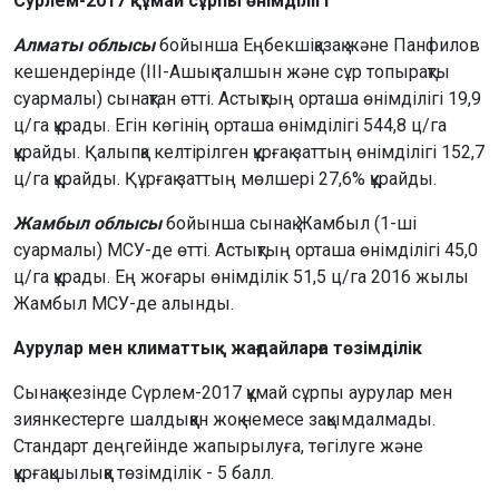
Сурлем-2017 құмай сұрпы өнімділігі
Алматы облысы
бойынша Еңбекшіқазақ және Панфилов
кешендерінде (III-Ашық талшын және сұр топырақты
суармалы) сынақтан өтті. Астықтың орташа өнімділігі 19,9
ц/га құрады. Егін көгінің орташа өнімділігі 544,8 ц/га
құрайды. Қалыпқа келтірілген құрғақ заттың өнімділігі 152,7
ц/га құрайды. Құрғақ заттың мөлшері 27,6% құрайды.
Жамбыл облысы
бойынша сынақ Жамбыл (1-ші
суармалы) МСУ-де өтті. Астықтың орташа өнімділігі 45,0
ц/га құрады. Ең жоғары өнімділік 51,5 ц/га 2016 жылы
Жамбыл МСУ-де алынды.
Аурулар мен климаттық жағдайларға төзімділік
Сынақ кезінде Сүрлем-2017 құмай сұрпы аурулар мен
зиянкестерге шалдыққан жоқ немесе зақымдалмады.
Стандарт деңгейінде жапырылуға, төгілуге және
құрғақшылыққа төзімділік - 5 балл.