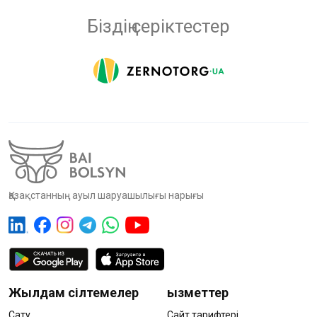
Біздің серіктестер
Қазақстанның ауыл шаруашылығы нарығы
Жылдам сілтемелер
Қызметтер
Сату
Сайт тарифтері