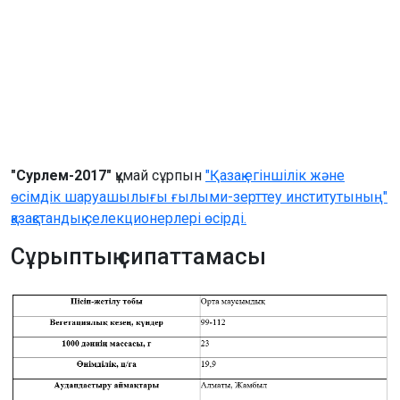
"Сурлем-2017"
құмай сұрпын
"Қазақ егіншілік және
өсімдік шаруашылығы ғылыми-зерттеу институтының"
қазақстандық селекционерлері өсірді.
Сұрыптың сипаттамасы