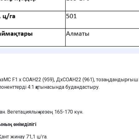
зМС F1 х СОАН22 (959), ДхСОАН22 (961), тозаңдандырғыш с
оненттерді 4:1 қатынасында будандастыру.
ан. Вегетациялық кезең 165-170 күн.
ның өнімділігі
Қант жинау 71,1 ц/га.