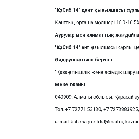
"ҚазСиб 14" қант қызылшасы сұр
Қанттың орташа мөлшері 16,0-16,5%
Аурулар мен климаттық жағдайлар
"ҚазСиб 14"
қант қызылшасы сұрпы цер
Өндіруші/өтініш беруші
"Қазақ егіншілік және өсімдік ша
Мекенжайы
040909, Алматы облысы, Қарасай ау
Тел. +7 72771 53130, +7 7273883925,
e-mail: kshosagrootdel@mail.ru, kaznii