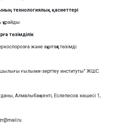
пының технологиялық қасиеттері
 құрайды.
ға төзімділік
коспорозға және ақұнтаққа төзімді.
руашылығы ғылыми-зерттеу институты" ЖШС.
даны, Алмалыбақ кенті, Еслепесов көшесі 1,
zr@mail.ru