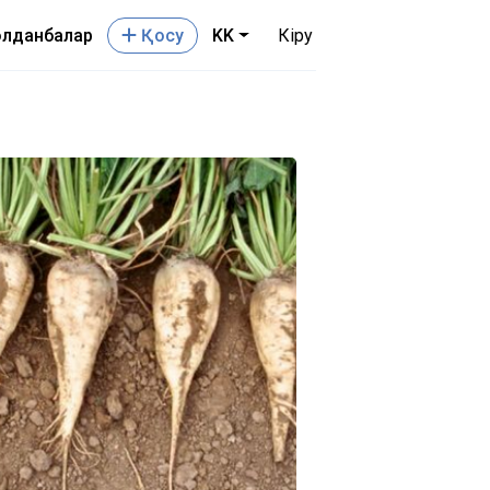
лданбалар
Қосу
KK
Кіру