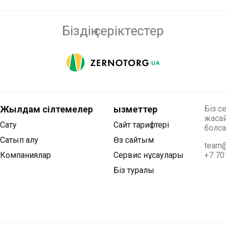
Біздің серіктестер
Жылдам сілтемелер
Қызметтер
Біз с
жасай
Сату
Сайт тарифтері
болса
Сатып алу
Өз сайтым
team@
Компаниялар
Сервис нұсқаулары
+7 70
Біз туралы