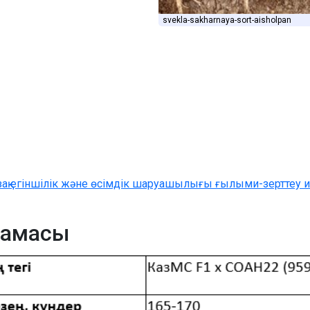
svekla-sakharnaya-sort-aisholpan
зақ егіншілік және өсімдік шаруашылығы ғылыми-зерттеу ин
тамасы