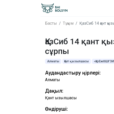
Басты
Тұқым
ҚазСиб 14 қант қ
ҚазСиб 14 қант 
сұрпы
Алматы
Қант қызылшасы
«ҚазЕжӨШҒЗ
Аудандастыру өңірлері:
Алматы
Дақыл:
Қант қызылшасы
Өндіруші: