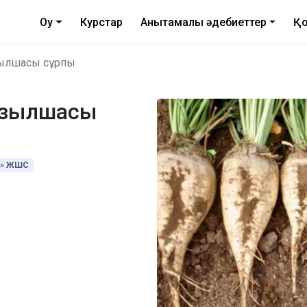
Оқу
Курстар
Анықтамалық әдебиеттер
Қо
ызылшасы сұрпы
қызылшасы
И» ЖШС