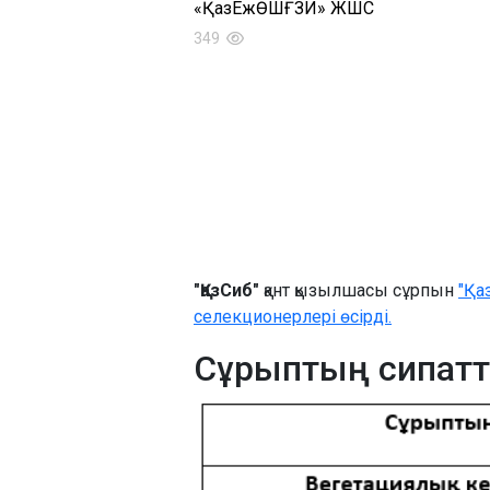
«ҚазЕжӨШҒЗИ» ЖШС
349
"ҚазСиб"
қант қызылшасы сұрпын
"Қа
селекционерлері өсірді.
Сұрыптың сипат