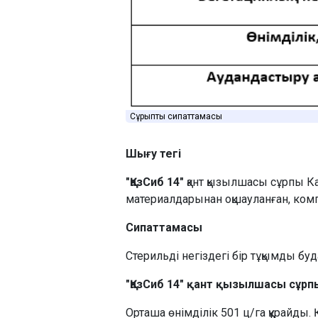
Сұрыптың сипаттамасы
Шығу тегі
"ҚазСиб 14"
қант қызылшасы сұрпы Ка
материалдарынан оқшауланған, комп
Сипаттамасы
Стерильді негіздегі бір тұқымды буд
"ҚазСиб 14" қант қызылшасы сұрпы
Орташа өнімділік 501 ц/га құрайды. 