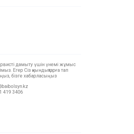
ервисті дамыту үшін үнемі жұмыс
мыз. Егер Сіз қиындықтарға тап
ңыз, бізге хабарласыңыз
baibolsyn.kz
1 419 3406