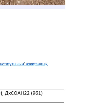
ститутының" қазақстандық