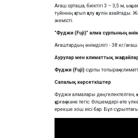
Ағаш орташа, биіктігі 3 – 3,5 м, ы
түйіннің қатып қалу қаупін азайтады
жемісті.
"Фуджи (Fuji)" алма сұрпының өнім
Ағаштардың өнімділігі - 38 кг/ағаш.
Аурулар мен климаттық жағдайларғ
Фуджи (Fuji)
сұрпы топырақ-климатт
Сапалық көрсеткіштер
Фуджи алмалары дөңгелектелген, қ
құрғақ және тегіс. Өлшемдері өте үл
ерекше хош иісі бар. Бұл сұрыптағ