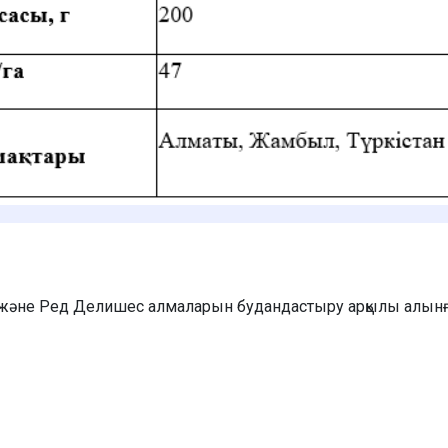
әне Ред Делишес алмаларын будандастыру арқылы алынғ