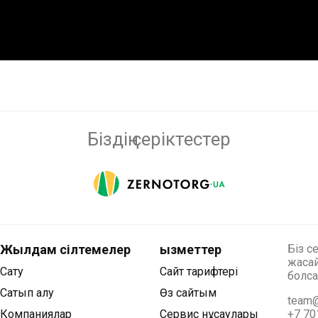
Біздің серіктестер
Жылдам сілтемелер
Қызметтер
Біз с
жасай
Сату
Сайт тарифтері
болса
Сатып алу
Өз сайтым
team@
Компаниялар
Сервис нұсқаулары
+7 70