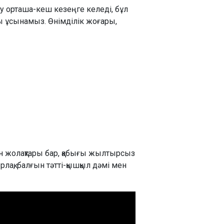
ну орташа-кеш кезеңге келеді, бұл
уды ұсынамыз. Өнімділік жоғары,
н жолақтары бар, қабығы жылтырсыз
рлақ, балғын тәтті-қышқыл дәмі мен