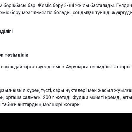
қшам бөрікбасы бар. Жеміс беру 3-ші жылы басталады. Гүлде
. Жеміс беру мезгіл-мезгіл болады, сондықтан түйінді жұқарт
ділігі
а төзімділік
ық жағдайларға тәуелді емес. Ауруларға төзімділік жоғары.
ызыл-қызыл күрең түсті, сары нүктелері мен жасыл жуылға
кен, орташа салмағы 200 г жетеді. Фуджи мәйегі кремді, қыты
ы табиғи қанттардың мөлшері жоғары.