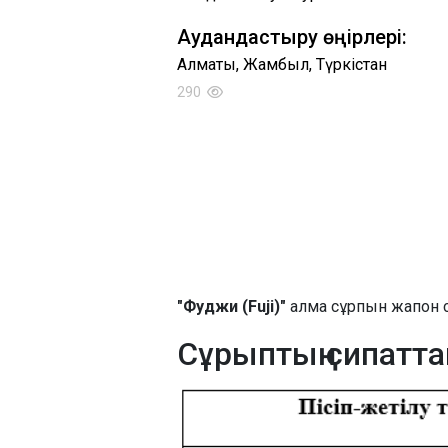
Аудандастыру өңірлері:
Алматы, Жамбыл, Түркістан
290
"Фуджи (Fuji)"
алма сұрпын жапон с
Сұрыптың сипатт