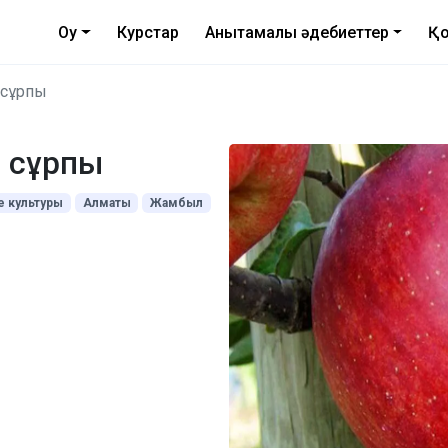
Оқу
Курстар
Анықтамалық әдебиеттер
Қо
 сұрпы
а сұрпы
 культуры
Алматы
Жамбыл