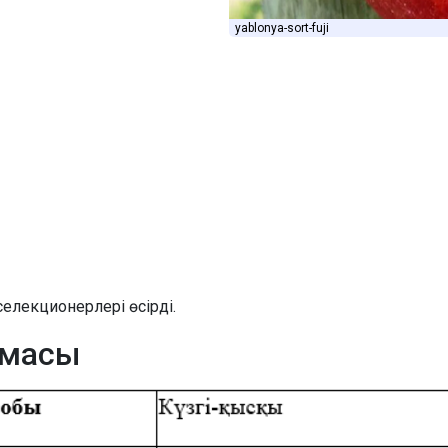
yablonya-sort-fuji
елекционерлері өсірді.
амасы