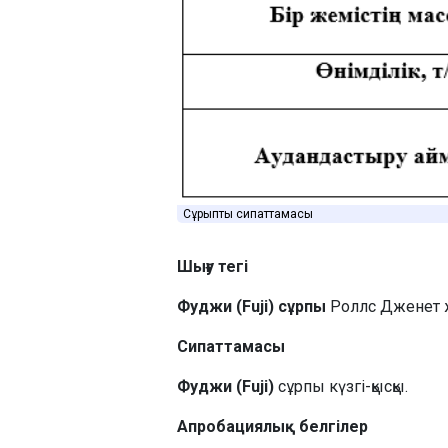
Сұрыптың сипаттамасы
Шығу тегі
Фуджи (Fuji) сұрпы
Роллс Дженет ж
Сипаттамасы
Фуджи (Fuji)
сұрпы күзгі-қысқы.
Апробациялық белгілер