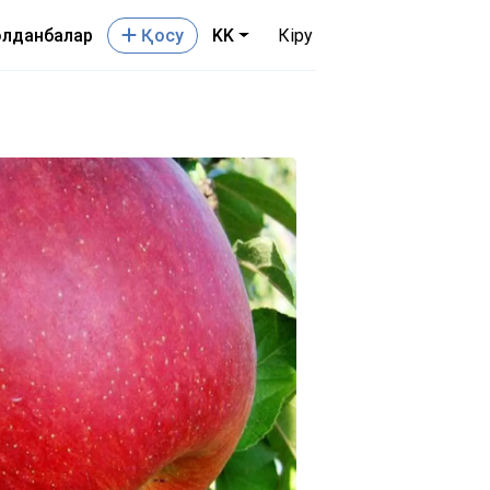
лданбалар
Қосу
KK
Кіру