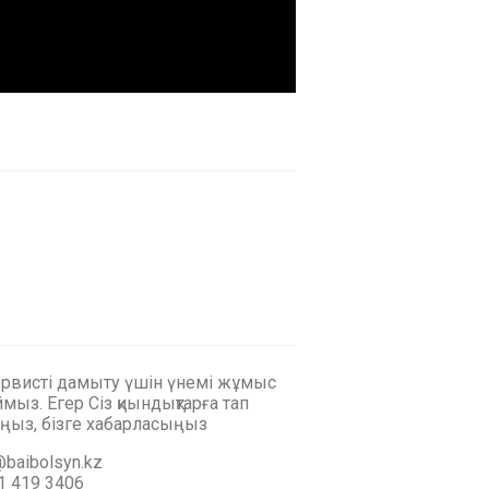
ервисті дамыту үшін үнемі жұмыс
мыз. Егер Сіз қиындықтарға тап
ңыз, бізге хабарласыңыз
baibolsyn.kz
1 419 3406