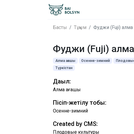
Басты
Тұқым
Фуджи (Fuji) алма
Фуджи (Fuji) алм
Алма ағашы
Осенне-зимний
Плодовые
Түркістан
Дақыл:
Алма ағашы
Пісіп-жетілу тобы:
Осенне-зимний
Created by CMS:
Плодовые культуры