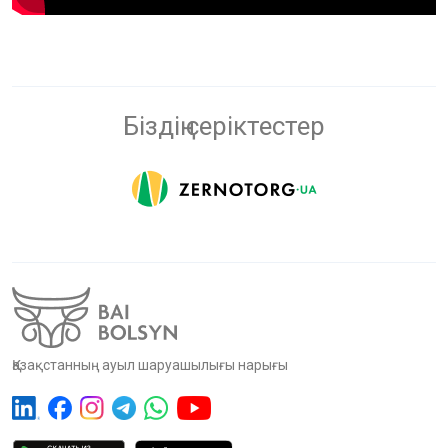
Біздің серіктестер
Қазақстанның ауыл шаруашылығы нарығы