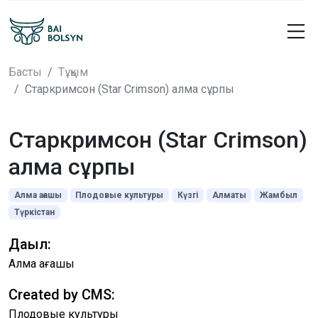
Басты
Тұқым
Старкримсон (Star Сrimson) алма сұрпы
Старкримсон (Star Сrimson)
алма сұрпы
Алма ағашы
Плодовые культуры
Күзгі
Алматы
Жамбыл
Түркістан
Дақыл:
Алма ағашы
Created by CMS:
Плодовые культуры