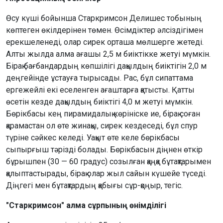
Өсу күші бойынша Старкримсон Делишес тобының
көптеген өкілдерінен төмен. Өсімдіктер әлсіздігімен
ерекшеленеді, олар сирек орташа мөлшерге жетеді.
Алты жылда алма ағашы 2,5 м биіктікке жетуі мүмкін.
Бірақ бағбандардың көпшілігі дақылдың биіктігін 2,0 м
деңгейінде ұстауға тырысады. Рас, бұл сипаттама
ергежейлі екі еселенген ағаштарға қатысты. Қатты
өсетін кезде дақылдың биіктігі 4,0 м жетуі мүмкін.
Бөрікбасы кең пирамидалық көрініске ие, бірақ соған
қарамастан ол өте жинақы, сирек кездеседі, бұл спур
түріне сәйкес келеді. Уақыт өте келе бөрікбасы
сыпырғыш тәрізді болады. Бөрікбасын діңнен өткір
бұрышпен (30 — 60 градус) созылған қаңқа бұтақтарымен
қалыптастырады, бірақ олар жыл сайын күшейе түседі.
Діңгегі мен бұтақтардың қабығы сұр-қоңыр, тегіс.
"Старкримсон" алма сұрпының өнімділігі