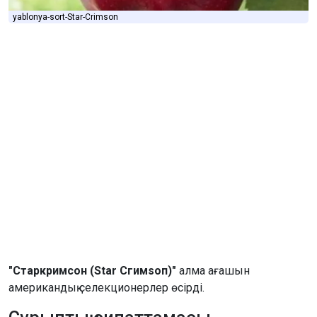
yablonya-sort-Star-Сrimson
"Старкримсон (Star Сгимѕоп)"
алма ағашын
американдық селекционерлер өсірді.