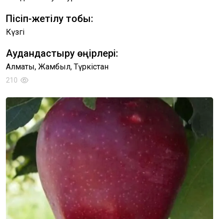
Пісіп-жетілу тобы:
Күзгі
Аудандастыру өңірлері:
Алматы, Жамбыл, Түркістан
210