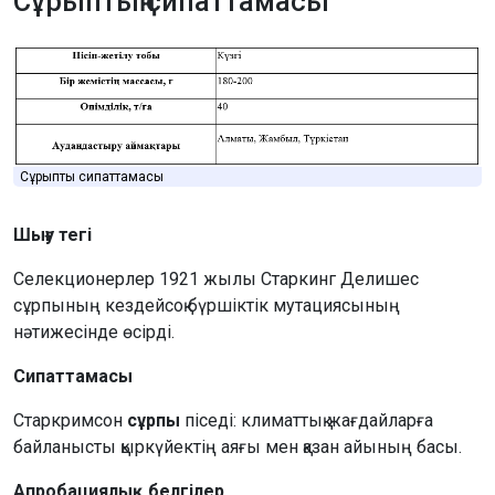
Сұрыптың сипаттамасы
Сұрыптың сипаттамасы
Шығу тегі
Селекционерлер 1921 жылы Старкинг Делишес
сұрпының кездейсоқ бүршіктік мутациясының
нәтижесінде өсірді.
Сипаттамасы
Старкримсон
сұрпы
піседі: климаттық жағдайларға
байланысты қыркүйектің аяғы мен қазан айының басы.
Апробациялық белгілер