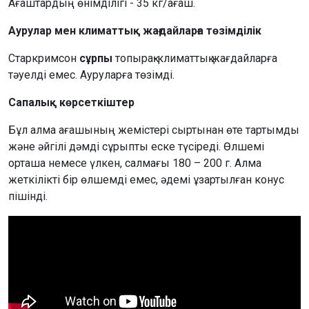
Ағаштардың өнімділігі - 35 кг/ағаш.
Аурулар мен климаттық жағдайларға төзімділік
Старкримсон
сұрпы
топырақ-климаттық жағдайларға
тәуелді емес. Ауруларға төзімді.
Сапалық көрсеткіштер
Бұл алма ағашының жемістері сыртынан өте тартымды
және әйгілі дәмді сұрыпты еске түсіреді. Өлшемі
орташа немесе үлкен, салмағы 180 – 200 г. Алма
жеткілікті бір өлшемді емес, әдемі ұзартылған конус
пішінді.