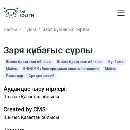
Басты
Тұқым
Заря күнбағыс сұрпы
Заря күнбағыс сұрпы
Шығыс Қазақстан облысы
Шығыс Қазақстан облысы
Күнбағыс
Майлы
ВНИИМК «Белгородская опытная станция»
Майлы
Павлодар
Среднеранний
Аудандастыру өңірлері:
Шығыс Қазақстан облысы
Created by CMS:
Шығыс Қазақстан облысы