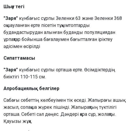
Шығу тегі
"Заря"
күнбағыс сұрпы Зеленки 63 және Зеленки 368
оқшауланған ерте пісетін тұқымтоптарды
будандастырудан алынған буданды популяциядан
ұрпақтар бойынша бағалаумен бағытталған іріктеу
әдісімен өсірілді
Сипаттамасы
"Заря"
күнбағыс сұрпы орташа ерте. Өсімдіктердің
биіктігі 110-115 см.
Апробациялық белгілер
Сабағы себеттің көлбеуімен тік өседі. Жапырағы ашық
жасыл, сопақша жүрек пішінді. Жапырақтың түктілігі
орташа. Себеті сәл дөңес. Дәндері қара сұр, жолақты.
Қауызы жұқа.