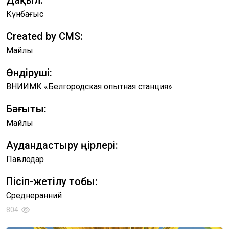
Дақыл:
Күнбағыс
Created by CMS:
Майлы
Өндіруші:
ВНИИМК «Белгородская опытная станция»
Бағыты:
Майлы
Аудандастыру өңірлері:
Павлодар
Пісіп-жетілу тобы:
Среднеранний
804