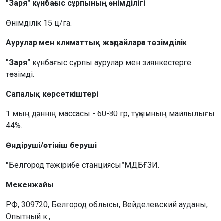
"Заря" күнбағыс сұрпының өнімділігі
Өнімділік 15 ц/га.
Аурулар мен климаттық жағдайларға төзімділік
"Заря"
күнбағыс сұрпы аурулар мен зиянкестерге
төзімді.
Сапалық көрсеткіштері
1 мың дәннің массасы - 60-80 гр, тұқымның майлылығы
44%.
Өндіруші/өтініш беруші
"
Белгород тәжірибе станциясы
"
МДБҒЗИ.
Мекенжайы
РФ, 309720, Белгород облысы, Вейделевский ауданы,
Опытный к.,