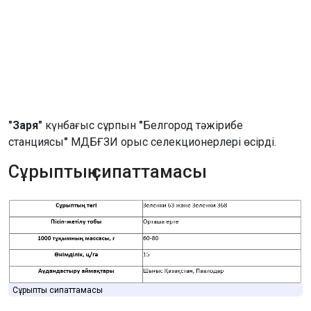
"Заря"
күнбағыс сұрпын
"
Белгород тәжірибе
станциясы
"
МДБҒЗИ орыс селекционерлері өсірді.
Сұрыптың сипаттамасы
Сұрыптың сипаттамасы