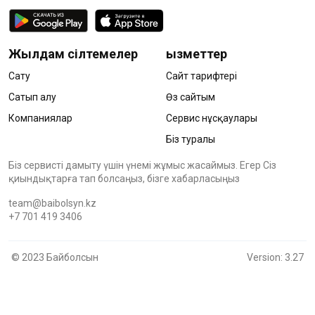
Жылдам сілтемелер
Қызметтер
Сату
Сайт тарифтері
Сатып алу
Өз сайтым
Компаниялар
Сервис нұсқаулары
Біз туралы
Біз сервисті дамыту үшін үнемі жұмыс жасаймыз. Егер Сіз
қиындықтарға тап болсаңыз, бізге хабарласыңыз
team@baibolsyn.kz
+7 701 419 3406
© 2023 Байболсын
Version: 3.27