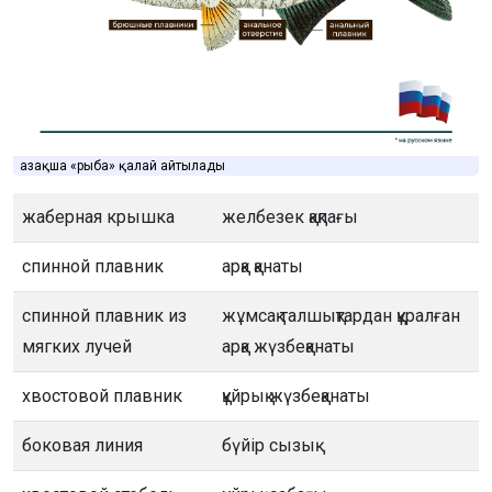
Қазақша «рыба» қалай айтылады
жаберная крышка
желбезек қақпағы
спинной плавник
арқа қанаты
спинной плавник из
жұмсақ талшықтардан құралған
мягких лучей
арқа жүзбеқанаты
хвостовой плавник
құйрық жүзбеқанаты
боковая линия
бүйір сызық