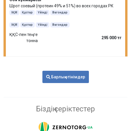
Шрот соевый (протеин 49% и 51%) во всех городах РК
ІҚМ
Құстар
Үйінді
Вагондар
ІҚМ
Құстар
Үйінді
Вагондар
ҚҚС-пен теңге
295 000 тг
тонна
Барлық өтінімдер
Біздің серіктестер