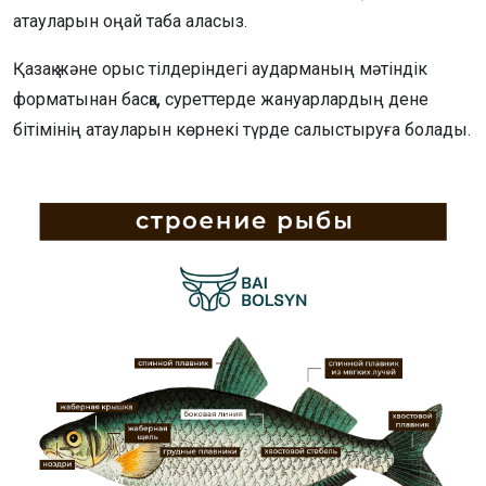
атауларын оңай таба аласыз.
Қазақ және орыс тілдеріндегі аударманың мәтіндік
форматынан басқа, суреттерде жануарлардың дене
бітімінің атауларын көрнекі түрде салыстыруға болады.