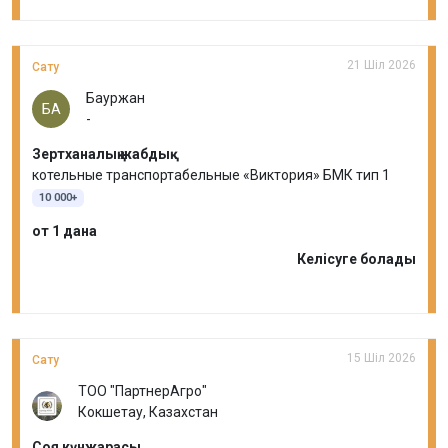
21 Шіл 2026
Сату
Бауржан
БА
-
Зертханалық жабдық
котельные транспортабельные «Виктория» БМК тип 1
10 000+
от 1 дана
Келісуге болады
15 Шіл 2026
Сату
ТОО "ПартнерАгро"
Кокшетау, Казахстан
Соя күнжарасы