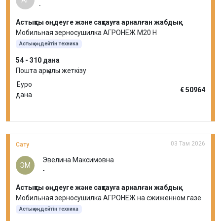
-
Астықты өңдеуге және сақтауға арналған жабдық
Мобильная зерносушилка АГРОНЕЖ М20 Н
Астық өңдейтін техника
54 - 310 дана
Пошта арқылы жеткізу
Еуро
€ 50964
дана
03 Там 2026
Сату
Эвелина Максимовна
ЭМ
-
Астықты өңдеуге және сақтауға арналған жабдық
Мобильная зерносушилка АГРОНЕЖ на сжиженном газе
Астық өңдейтін техника