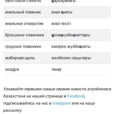
хвостовой стебель
құйрық сабағы
анальный плавник
анал қанаты
анальное отверстие
анал тесігі
брюшные плавники
құрсақ жүзбеқанаттары
грудные плавники
көкірек жүзбеқанаты
жаберная щель
желбезек саңылауы
ноздри
танау
Узнавайте первыми самые свежие новости агробизнеса
Казахстана на нашей странице в
Facebook
,
подписывайтесь на нас в
Instagram
или на нашу
рассылку.