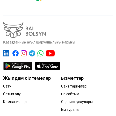
Қазақстанның ауыл шаруашылығы нарығы
Жылдам сілтемелер
Қызметтер
Сату
Сайт тарифтері
Сатып алу
Өз сайтым
Компаниялар
Сервис нұсқаулары
Біз туралы