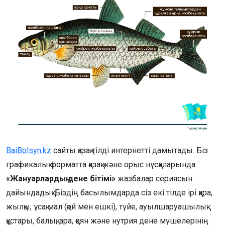
BaiBolsyn.kz
сайты қазақ тілді интернетті дамытады. Біз
графикалық форматта қазақ және орыс нұсқаларында
«Жануарлардың дене бітімі»
жазбалар сериясын
дайындадық. Біздің басылымдарда сіз екі тілде ірі қара,
жылқы, ұсақ мал (қой мен ешкі), түйе, ауылшаруашылық
құстары, балық, ара, қоян және нутрия дене мүшелерінің