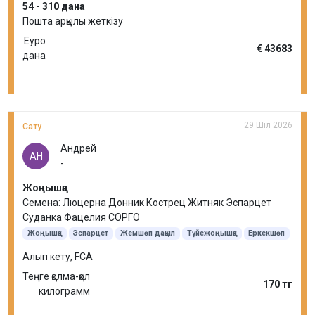
54 - 310 дана
Пошта арқылы жеткізу
Еуро
€ 43683
дана
29 Шіл 2026
Сату
Андрей
АН
-
Жоңышқа
Семена: Люцерна Донник Кострец Житняк Эспарцет
Суданка Фацелия СОРГО
Жоңышқа
Эспарцет
Жемшөп дақыл
Түйежоңышқа
Еркекшөп
Қылтықсыз арпабас
Судан шөбі
Алып кету, FCA
Теңге қолма-қол
170 тг
килограмм