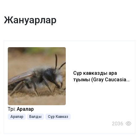
Жануарлар
Сұр кавказдық ара
тұқымы (Gray Caucasian
breed of bees)
Түрі:
Аралар
Аралар
Балды
Сұр Кавказ
2036