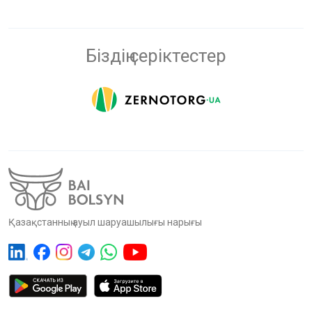
Біздің серіктестер
Қазақстанның ауыл шаруашылығы нарығы