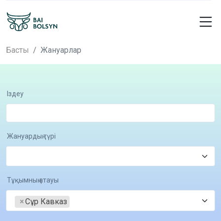
Басты
Жануарлар
Іздеу
Жануардың түрі
Тұқымның атауы
×
Сұр Кавказ