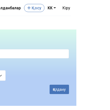
лданбалар
Қосу
KK
Кіру
Қолдану