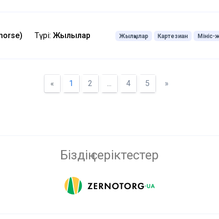
horse)
Түрі:
Жылқылар
Жылқылар
Картезиан
Мініс-ж
«
1
2
...
4
5
»
Біздің серіктестер