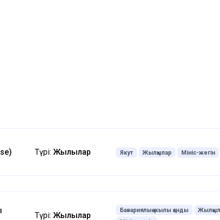
rse)
Түрі:
Жылқылар
Якут
Жылқылар
Мініс-жегін
ы
Бавариялық жылы қанды
Жылқыл
Түрі:
Жылқылар