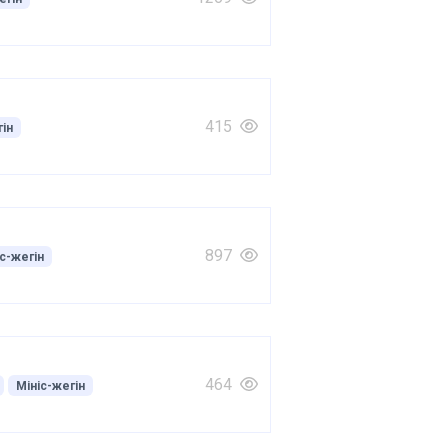
415
гін
897
іс-жегін
464
Мініс-жегін