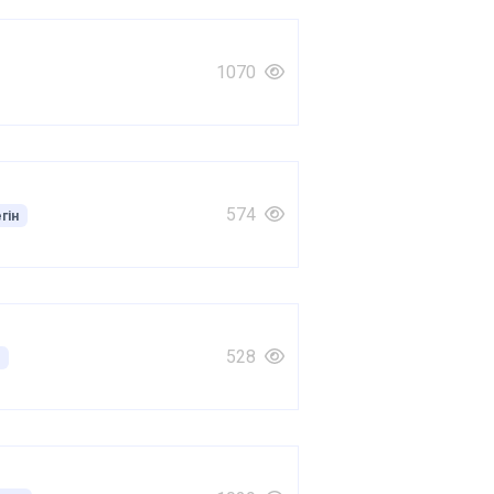
1070
574
гін
528