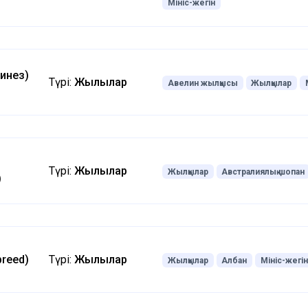
Мініс-жегін
инез)
Түрі:
Жылқылар
Авелин жылқысы
Жылқылар
Түрі:
Жылқылар
Жылқылар
Австралиялық шопан
)
breed)
Түрі:
Жылқылар
Жылқылар
Албан
Мініс-жегін