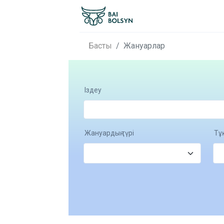
Басты
Жануарлар
Іздеу
Жануардың түрі
Тұ