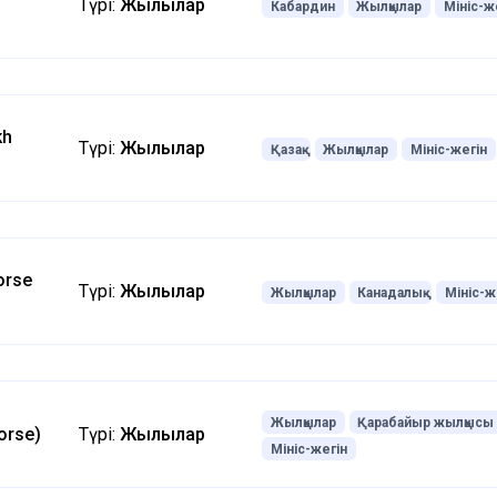
Түрі:
Жылқылар
Кабардин
Жылқылар
Мініс-ж
kh
Түрі:
Жылқылар
Қазақ
Жылқылар
Мініс-жегін
orse
Түрі:
Жылқылар
Жылқылар
Канадалық
Мініс-ж
Жылқылар
Қарабайыр жылқысы
orse)
Түрі:
Жылқылар
Мініс-жегін