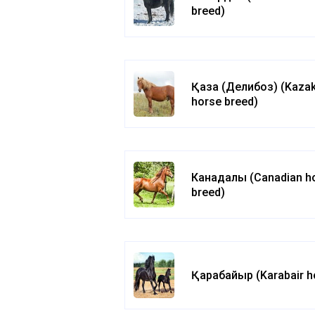
breed)
Қазақ (Делибоз) (Kaza
horse breed)
Канадалық (Canadian h
breed)
Қарабайыр (Karabair h