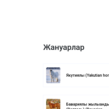
Жануарлар
Якутиялық (Yakutian ho
Бавариялық жылықанд