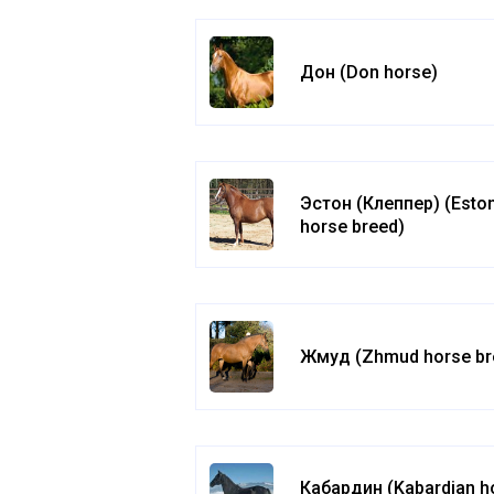
Дон (Don horse)
Эстон (Клеппер) (Esto
horse breed)
Жмуд (Zhmud horse br
Кабардин (Kabardian h