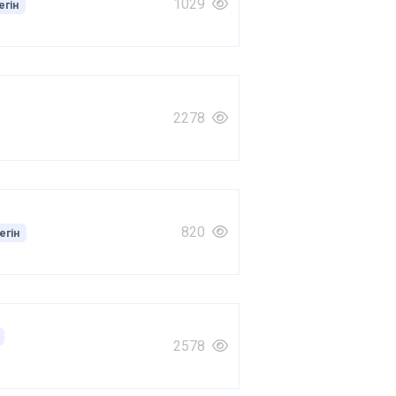
1029
егін
2278
820
егін
2578