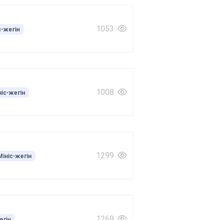
1053
с-жегін
1008
ніс-жегін
1299
Мініс-жегін
1269
егін