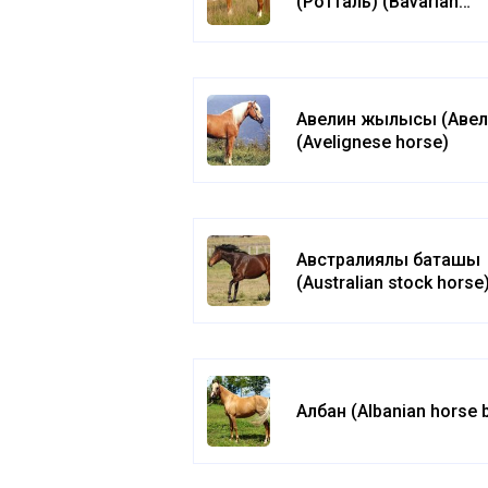
(Ротталь) (Bavarian
Warmblood)
Авелин жылқысы (Авел
(Avelignese horse)
Австралиялық бақташы
(Australian stock horse
Албан (Albanian horse 