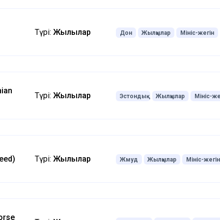
Түрі:
Жылқылар
Дон
Жылқылар
Мініс-жегін
nian
Түрі:
Жылқылар
Эстондық
Жылқылар
Мініс-же
eed)
Түрі:
Жылқылар
Жмуд
Жылқылар
Мініс-жегін
orse