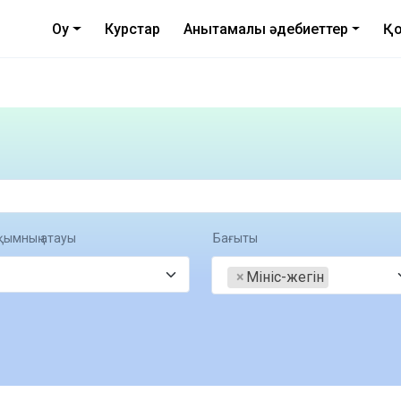
Оқу
Курстар
Анықтамалық әдебиеттер
Қо
қымның атауы
Бағыты
×
Мініс-жегін