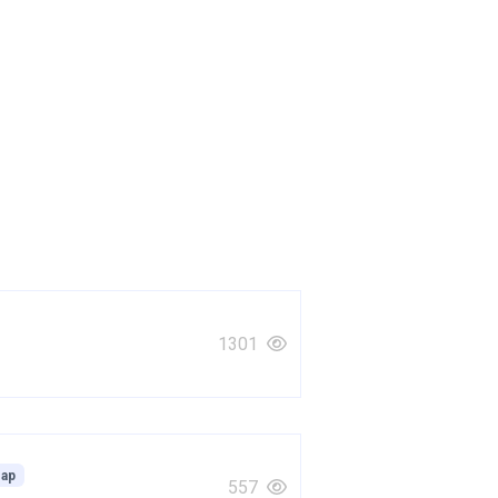
1301
ар
557