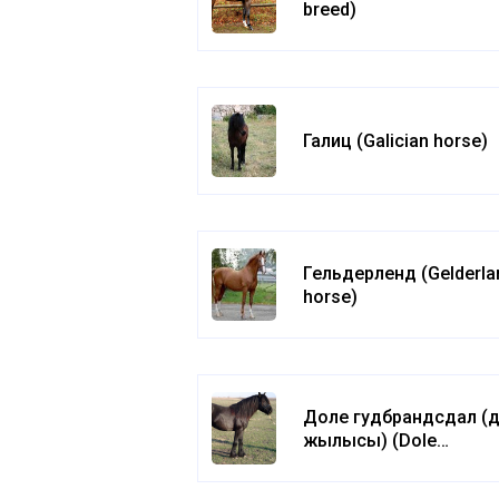
breed)
Галиц (Galician horse)
Гельдерленд (Gelderla
horse)
Доле гудбрандсдал (
жылқысы) (Dole
Gudbrandsdalen)