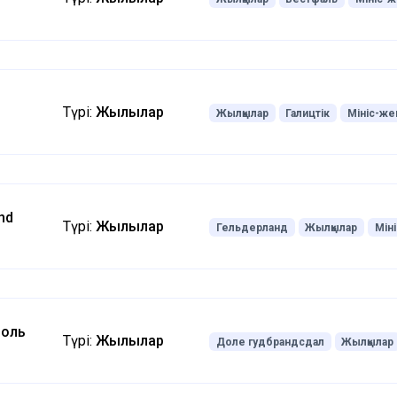
Түрі:
Жылқылар
Жылқылар
Галицтік
Мініс-же
nd
Түрі:
Жылқылар
Гельдерланд
Жылқылар
Мін
доль
Түрі:
Жылқылар
Доле гудбрандсдал
Жылқылар