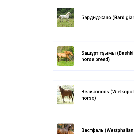
Бардиджано (Bardigia
Башқұрт тұқымы (Bashki
horse breed)
Великополь (Wielkopol
horse)
Вестфаль (Westphalian