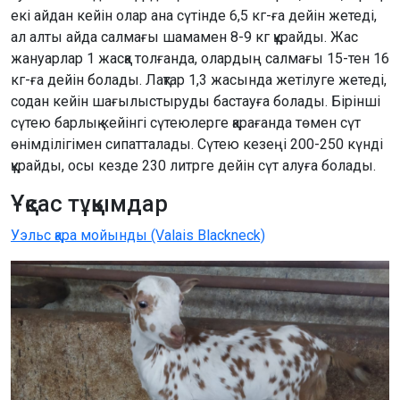
екі айдан кейін олар ана сүтінде 6,5 кг-ға дейін жетеді,
ал алты айда салмағы шамамен 8-9 кг құрайды. Жас
жануарлар 1 жасқа толғанда, олардың салмағы 15-тен 16
кг-ға дейін болады. Лақтар 1,3 жасында жетілуге жетеді,
содан кейін шағылыстыруды бастауға болады. Бірінші
сүтею барлық кейінгі сүтеюлерге қарағанда төмен сүт
өнімділігімен сипатталады. Сүтею кезеңі 200-250 күнді
құрайды, осы кезде 230 литрге дейін сүт алуға болады.
Ұқсас тұқымдар
Уэльс қара мойынды (Valais Blackneck)