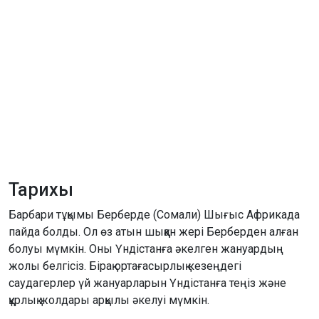
Тарихы
Барбари тұқымы Берберде (Сомали) Шығыс Африкада
пайда болды. Ол өз атын шыққан жері Берберден алған
болуы мүмкін. Оны Үндістанға әкелген жануардың
жолы белгісіз. Бірақ ортағасырлық кезеңдегі
саудагерлер үй жануарларын Үндістанға теңіз және
құрлық жолдары арқылы әкелуі мүмкін.