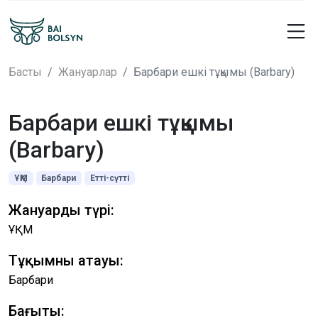
Басты
Жануарлар
Барбари ешкі тұқымы (Barbary)
Барбари ешкі тұқымы
(Barbary)
ҰҚМ
Барбари
Етті-сүтті
Жануардың түрі:
ҰҚМ
Тұқымның атауы:
Барбари
Бағыты: