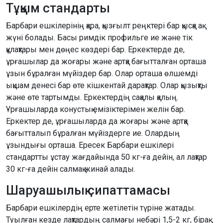
Тұқым стандарты
Барбари ешкілерінің қара, қызғылт реңктері бар қысқа ақ
жүні болады. Басы римдік профильге ие және тік
құлақтары мен дөңес көздері бар. Еркектерде де,
ұрғашылар да жоғары және артқа бағытталған орташа
ұзын бұралған мүйіздер бар. Олар орташа өлшемді
ықшам денесі бар өте кішкентай дарақтар. Олар қызықты
және өте тартымды. Еркектердің сақалы қалың.
Ұрғашыларда конустық емізіктерімен желін бар.
Еркектер де, ұрғашыларда да жоғары және артқа
бағытталып бұралған мүйіздерге ие. Олардың
ұзындығы орташа. Ересек Барбари ешкілері
стандартты ұстау жағдайында 50 кг-ға дейін, ал лақтар
30 кг-ға дейін салмақ жинай алады.
Шаруашылық сипаттамасы
Барбари ешкілердің ерте жетілетін түріне жатады.
Туылған кезде лақтардың салмағы небәрі 1,5-2 кг, бірақ