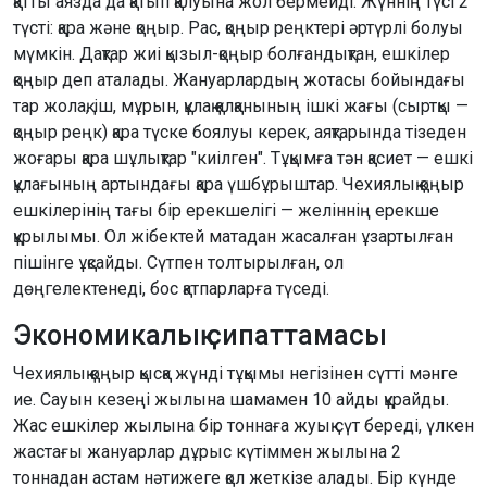
қатты аязда да қатып қалуына жол бермейді. Жүннің түсі 2
түсті: қара және қоңыр. Рас, қоңыр реңктері әртүрлі болуы
мүмкін. Дақтар жиі қызыл-қоңыр болғандықтан, ешкілер
қоңыр деп аталады. Жануарлардың жотасы бойындағы
тар жолақ, іш, мұрын, құлақ қалқанының ішкі жағы (сыртқы —
қоңыр реңк) қара түске боялуы керек, аяқтарында тізеден
жоғары қара шұлықтар "киілген". Тұқымға тән қасиет — ешкі
құлағының артындағы қара үшбұрыштар. Чехиялық қоңыр
ешкілерінің тағы бір ерекшелігі — желіннің ерекше
құрылымы. Ол жібектей матадан жасалған ұзартылған
пішінге ұқсайды. Сүтпен толтырылған, ол
дөңгелектенеді, бос қатпарларға түседі.
Экономикалық сипаттамасы
Чехиялық қоңыр қысқа жүнді тұқымы негізінен сүтті мәнге
ие. Сауын кезеңі жылына шамамен 10 айды құрайды.
Жас ешкілер жылына бір тоннаға жуық сүт береді, үлкен
жастағы жануарлар дұрыс күтіммен жылына 2
тоннадан астам нәтижеге қол жеткізе алады. Бір күнде