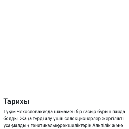
Тарихы
Тұқым Чехословакияда шамамен бір ғасыр бұрын пайда
болды. Жаңа түрді алу үшін селекционерлер жергілікті
ұсақ малдың генетикалық ерекшеліктерін Альпілік және