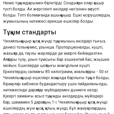
Неміс тұқымдарымен біріктірді. Сондықтан олар қоңыр
түсті болды. Ал жергілікті өкілдер негізінен ақ түсті
болды. Тіпті болмағанда ашық қоңыр. Ешкі өсірушілердің
жұмысының нәтижесі ерекше ешкілер болды.
Тұқым стандарты
Чехиялық қоңыр қысқа жүнді тұқымының өкілдері тығыз,
денесі толық емес, ұзынша. Пропорционалды, күшті,
жазықта да, таулы жерлерде де өмірге бейімделген.
Аяқтары түзу, ұзын тұмсығы бар кішкентай бас, жіңішке
мойын. Ешкілерде шоқтығы анағұрлым күшті.
Еркектердің салмағы 85 килограмм, аналықтары - 50 кг.
Чехиялық қоңыр ешкілері жақында барлығы тұқыл болды,
бірақ олар көбінесе будандастыру үшін пайдаланылды,
нәтижесінде дарақтар мүйіздермен дүниеге келді.
Қазіргі заманғы асыл тұқымды өкілдердің мүйіздері
бар, шамамен 5 дарақтың 1-і. Чехиялық қоңыр қысқа жүнді
ешкілердің жүні қысқа, қалың жүнді, бұл жануарлардың