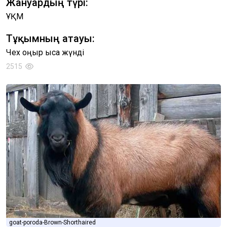
Жануардың түрі:
ҰҚМ
Тұқымның атауы:
Чех қоңыр қысқа жүнді
2515
goat-poroda-Brown-Shorthaired