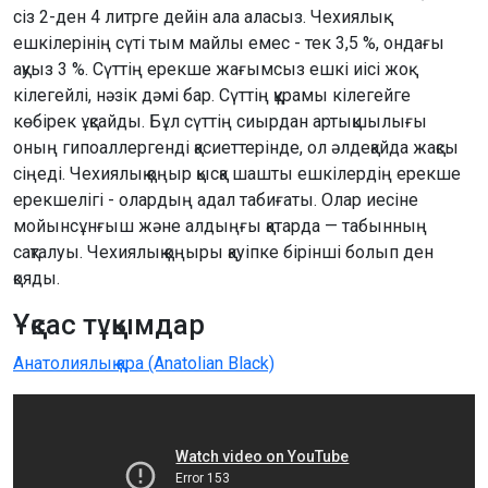
сіз 2-ден 4 литрге дейін ала аласыз. Чехиялық
ешкілерінің сүті тым майлы емес - тек 3,5 %, ондағы
ақуыз 3 %. Сүттің ерекше жағымсыз ешкі иісі жоқ
кілегейлі, нәзік дәмі бар. Сүттің құрамы кілегейге
көбірек ұқсайды. Бұл сүттің сиырдан артықшылығы
оның гипоаллергенді қасиеттерінде, ол әлдеқайда жақсы
сіңеді. Чехиялық қоңыр қысқа шашты ешкілердің ерекше
ерекшелігі - олардың адал табиғаты. Олар иесіне
мойынсұнғыш және алдыңғы қатарда — табынның
сақталуы. Чехиялық қоңыры қауіпке бірінші болып ден
қояды.
Ұқсас тұқымдар
Анатолиялық қара (Anatolian Black)