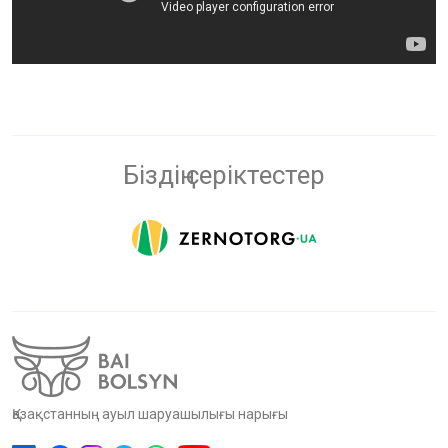
Біздің серіктестер
Қазақстанның ауыл шаруашылығы нарығы