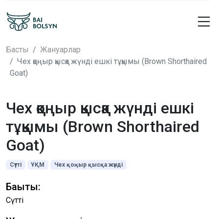
Басты
Жануарлар
Чех қоңыр қысқа жүнді ешкі тұқымы (Brown Shorthaired
Goat)
Чех қоңыр қысқа жүнді ешкі
тұқымы (Brown Shorthaired
Goat)
Сүтті
ҰҚМ
Чех қоңыр қысқа жүнді
Бағыты:
Сүтті