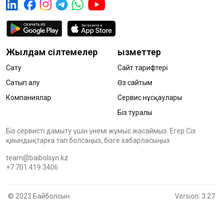
Жылдам сілтемелер
Қызметтер
Сату
Сайт тарифтері
Сатып алу
Өз сайтым
Компаниялар
Сервис нұсқаулары
Біз туралы
Біз сервисті дамыту үшін үнемі жұмыс жасаймыз. Егер Сіз
қиындықтарға тап болсаңыз, бізге хабарласыңыз
team@baibolsyn.kz
+7 701 419 3406
© 2023 Байболсын
Version: 3.27