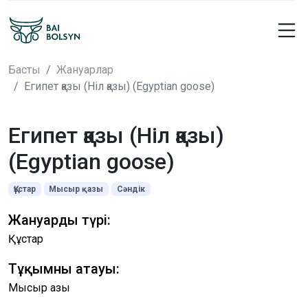
Басты
Жануарлар
Египет қазы (Ніл қазы) (Egyptian goose)
Египет қазы (Ніл қазы)
(Egyptian goose)
Құстар
Мысыр қазы
Сәндік
Жануардың түрі:
Құстар
Тұқымның атауы:
Мысыр қазы