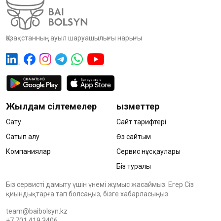
Қазақстанның ауыл шаруашылығы нарығы
Жылдам сілтемелер
Қызметтер
Сату
Сайт тарифтері
Сатып алу
Өз сайтым
Компаниялар
Сервис нұсқаулары
Біз туралы
Біз сервисті дамыту үшін үнемі жұмыс жасаймыз. Егер Сіз
қиындықтарға тап болсаңыз, бізге хабарласыңыз
team@baibolsyn.kz
+7 701 419 3406