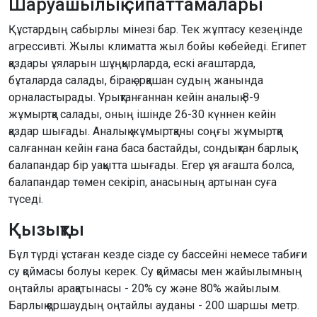
Шаруашылық сипаттамалары
Құстардың сабырлы мінезі бар. Тек жұптасу кезеңінде
агрессивті. Жылы климатта жыл бойы көбейеді. Египет
қаздары ұяларын шұңқырларда, ескі ағаштарда,
бұталарда салады, бірақ әрқашан судың жанында
орналастырады. Ұрықтанғаннан кейін аналық 8-9
жұмыртқа салады, оның ішінде 26-30 күннен кейін
қаздар шығады. Аналық жұмыртқаны соңғы жұмыртқа
салғаннан кейін ғана баса бастайды, сондықтан барлық
балапандар бір уақытта шығады. Егер ұя ағашта болса,
балапандар төмен секіріп, анасының артынан суға
түседі.
Қызықты
Бұл түрді ұстаған кезде сізде су бассейні немесе табиғи
су қоймасы болуы керек. Су қоймасы мен жайылымның
оңтайлы арақатынасы - 20% су және 80% жайылым.
Барлық қоршаудың оңтайлы ауданы - 200 шаршы метр.