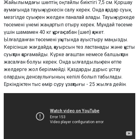
Жайылымдағы шөптің оңтайлы биіктігі 7,5 см. Қоршау
аумағында тауық күркесін салу керек. Онда қаздар суық
мезгілде суық пен желден паналай алады. Тауық күркеде
төсемені үнемі жаңартып отыру керек. Мұндай төсеме
үшін шамамен 40 кг құрғақ сабан (шөп) қажет.
Ылғалданған төсемені уқытында ауыстыру маңызды.
Керісінше жағдайда, қауырсын тез ластанады және құсты
суықтан қорғамайды. Күрке ағаштан немесе балшықтан
жасалған болуы керек. Онда ылғалдылық пен өтпе
желдерге жол берілмейді. Қаздарды дұрыс ұстау
олардың денсаулығының кепілі болып табылады.
Еркіндіктен тыс өмір сүру ұзақтығы - 25 жылға дейін.