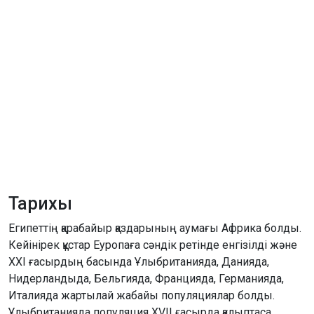
Тарихы
Египеттің қарабайыр қаздарының аумағы Африка болды.
Кейінірек құстар Еуропаға сәндік ретінде енгізілді және
ХХІ ғасырдың басында Ұлыбританияда, Данияда,
Нидерландыда, Бельгияда, Францияда, Германияда,
Италияда жартылай жабайы популяциялар болды.
Ұлыбританияда популяция XVII ғасырда қалыптаса