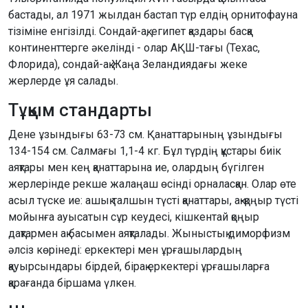
бастады, ал 1971 жылдан бастап түр елдің орнитофауна
тізіміне енгізілді. Сондай-ақ, египет қаздары басқа
континенттерге әкелінді - олар АҚШ-тағы (Техас,
Флорида), сондай-ақ Жаңа Зеландиядағы жеке
жерлерде ұя салады.
Тұқым стандарты
Дене ұзындығы 63-73 см. Қанаттарының ұзындығы
134-154 см. Салмағы 1,1-4 кг. Бұл түрдің құстары биік
аяқтары мен кең қанаттарына ие, олардың бүгілген
жерлерінде рекше жалаңаш өсінді орналасқан. Олар өте
асыл түске ие: ашық талшын түсті қанаттары, ақ-қоңыр түсті
мойынға ауысатын сұр кеудесі, кішкентай қоңыр
дақтармен ақ басымен аяқталады. Жыныстық диморфизм
әлсіз көрінеді: еркектері мен ұрғашылардың
қауырсындары бірдей, бірақ еркектері ұрғашыларға
қарағанда біршама үлкен.