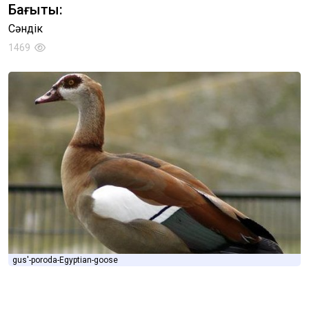
Бағыты:
Сәндік
1469
gus'-poroda-Egyptian-goose