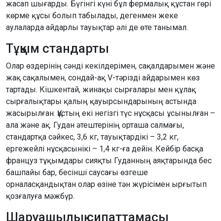
жасап шығарды. Бүгінгі күні бұл фермалық құстан гөрі
көрме құсы болып табылады, дегенмен жеке
аулаларда айдарлы тауықтар әлі де өте танымал.
Тұқым стандарты
Олар өздерінің сәнді кекілдерімен, сақалдарымен және
жақ сақалымен, сондай-ақ V-тәрізді айдарымен көз
тартады. Кішкентай, жинақы сырғалары мен құлақ
сырғалықтары қалың қауырсындарының астында
жасырылған. Құстың екі негізгі түс нұсқасы ұсынылған –
ала және ақ. Гудан әтештерінің орташа салмағы,
стандартқа сәйкес, 3,6 кг, тауықтардікі – 3,2 кг,
ергежейлі нұсқасынікі – 1,4 кг-ға дейін. Кейбір басқа
француз тұқымдары сияқты Гуданның аяқтарында бес
башпайы бар, бесінші саусағы өзгеше
орналасқандықтан олар өзіне тән жүрісімен ырғытып
қозғалуға мәжбүр.
Шаруашылық сипаттамасы