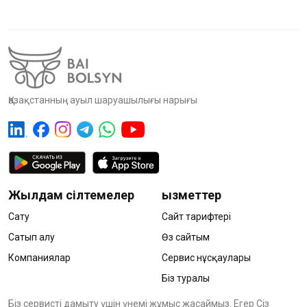
Қазақстанның ауыл шаруашылығы нарығы
Жылдам сілтемелер
Қызметтер
Сату
Сайт тарифтері
Сатып алу
Өз сайтым
Компаниялар
Сервис нұсқаулары
Біз туралы
Біз сервисті дамыту үшін үнемі жұмыс жасаймыз. Егер Сіз