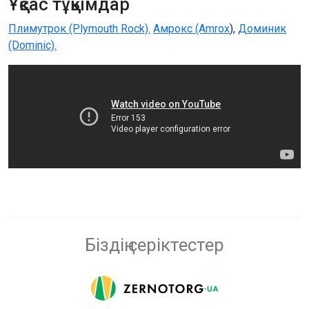
Ұқсас тұқымдар
Плимутрок (Plymouth Rock).
Амрокс (Amrox
),
Доминик
(Dominic).
Біздің серіктестер