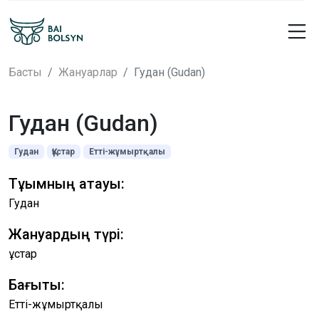
Басты
Жануарлар
Гудан (Gudan)
Гудан (Gudan)
Гудан
Құстар
Етті-жұмыртқалы
Тұқымның атауы:
Гудан
Жануардың түрі:
Құстар
Бағыты:
Етті-жұмыртқалы