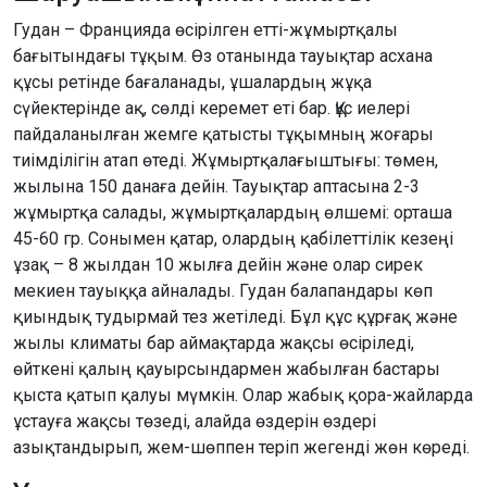
Гудан – Францияда өсірілген етті-жұмыртқалы
бағытындағы тұқым. Өз отанында тауықтар асхана
құсы ретінде бағаланады, ұшалардың жұқа
сүйектерінде ақ, сөлді керемет еті бар. Құс иелері
пайдаланылған жемге қатысты тұқымның жоғары
тиімділігін атап өтеді. Жұмыртқалағыштығы: төмен,
жылына 150 данаға дейін. Тауықтар аптасына 2-3
жұмыртқа салады, жұмыртқалардың өлшемі: орташа
45-60 гр. Сонымен қатар, олардың қабілеттілік кезеңі
ұзақ – 8 жылдан 10 жылға дейін және олар сирек
мекиен тауыққа айналады. Гудан балапандары көп
қиындық тудырмай тез жетіледі. Бұл құс құрғақ және
жылы климаты бар аймақтарда жақсы өсіріледі,
өйткені қалың қауырсындармен жабылған бастары
қыста қатып қалуы мүмкін. Олар жабық қора-жайларда
ұстауға жақсы төзеді, алайда өздерін өздері
азықтандырып, жем-шөппен теріп жегенді жөн көреді.