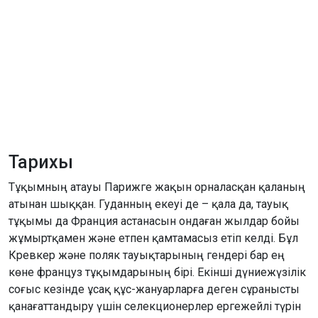
Тарихы
Тұқымның атауы Парижге жақын орналасқан қаланың
атынан шыққан. Гуданның екеуі де – қала да, тауық
тұқымы да Франция астанасын ондаған жылдар бойы
жұмыртқамен және етпен қамтамасыз етіп келді. Бұл
Кревкер және поляк тауықтарының гендері бар ең
көне француз тұқымдарының бірі. Екінші дүниежүзілік
соғыс кезінде ұсақ құс-жануарларға деген сұранысты
қанағаттандыру үшін селекционерлер ергежейлі түрін