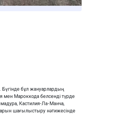
. Бүгінде бұл жануарлардың
ия мен Мароккода белсенді түрде
емадура, Кастилия-Ла-Манча,
ымдарын шағылыстыру нәтижесінде