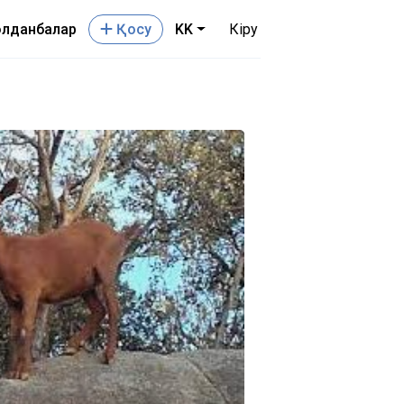
лданбалар
Қосу
KK
Кіру