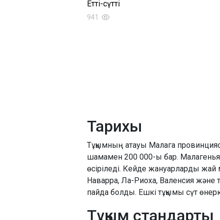
Етті-сүтті
941
Тарихы
Тұқымның атауы Малага провинцияс
шамамен 200 000-ы бар. Малагенья 
өсіріледі. Кейде жануарларды жай 
Наварра, Ла-Риоха, Валенсия және 
пайда болды. Ешкі тұқымы сүт өнерк
Тұқым стандарты