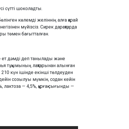
үсі сүтті шоколадты.
өлінген көлемді желіннің алға қарай
егізінен мүйізсіз. Сирек дарақтарда
ары төмен бағытталған.
ге ет дәмді деп танылады және
генья тұқымының лақтарынан алынған
. 210 күн ішінде екінші төлдеуден
 дейін созылуы мүмкін, содан кейін
, лактоза — 4,5%, құрғақ сығынды —