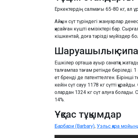
Еркектердің салмағы 65-80 кг, ал ұр
Айқын сүт түріндегі жануарлар денес
қисайған күшті емізіктері бар. Сыр
кішкентай, доға тәрізді мүйіздер б
Шаруашылық сип
Ешкілер орташа ауыр санатқа жатады
талғампаз тағам ретінде беріледі. 1
ет бренді де патенттелген. Бірінші 
кейін сүт сауу 1178 кг сүтті құрайд
олардан 1324 кг сүт алуға болады. С
14%.
Ұқсас тұқымдар
Барбари (Barbary)
,
Уэльс қара мойынд