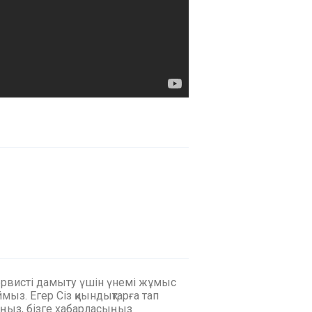
ервисті дамыту үшін үнемі жұмыс
мыз. Егер Сіз қиындықтарға тап
ңыз, бізге хабарласыңыз