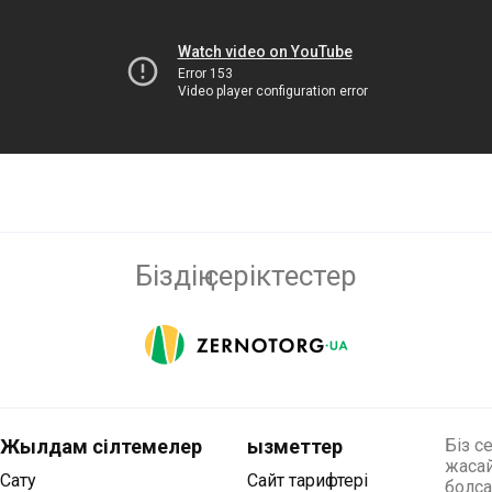
Біздің серіктестер
Жылдам сілтемелер
Қызметтер
Біз с
жасай
Сату
Сайт тарифтері
болса