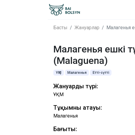
Басты
Жануарлар
Малагенья е
Малагенья ешкі т
(Malaguena)
ҰҚМ
Малагенья
Етті-сүтті
Жануардың түрі:
ҰҚМ
Тұқымның атауы:
Малагенья
Бағыты: