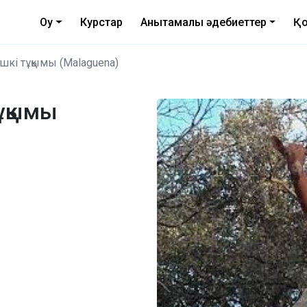
Оқу
Курстар
Анықтамалық әдебиеттер
Қо
шкі тұқымы (Malaguena)
ұқымы