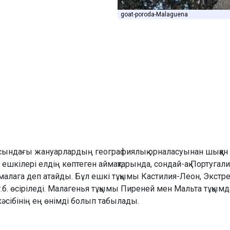
goat-poroda-Malaguena
ындағы жануарлардың географиялық орналасуынан шыққан 
ешкілері елдің көптеген аймақтарында, сондай-ақ Португал
малага деп атайды. Бұл ешкі тұқымы Кастилия-Леон, Экстр
т.б. өсіріледі. Малагенья тұқымы Пиреней мен Мальта тұқ
әсібінің ең өнімді болып табылады.