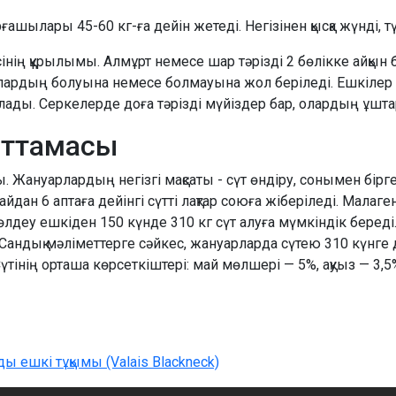
ғашылары 45-60 кг-ға дейін жетеді. Негізінен қысқа жүнді, т
інің құрылымы. Алмұрт немесе шар тәрізді 2 бөлікке айқын б
ғалардың болуына немесе болмауына жол беріледі. Ешкілер н
олады. Серкелерде доға тәрізді мүйіздер бар, олардың ұшт
аттамасы
. Жануарлардың негізгі мақсаты - сүт өндіру, сонымен бір
 айдан 6 аптаға дейінгі сүтті лақтар союға жіберіледі. Мала
төлдеу ешкіден 150 күнде 310 кг сүт алуға мүмкіндік береді
ы. Сандық мәліметтерге сәйкес, жануарларда сүтею 310 күнге
үтінің орташа көрсеткіштері: май мөлшері — 5%, ақуыз — 3,5%
ы ешкі тұқымы (Valais Blackneck)