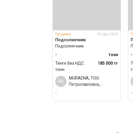
Продажа
06 Дек 2022
П
Подсолнечник
П
Подсолнечник
П
-
тонн
-
Тенге без НДС
185 000 тг
Т
тонн
т
MURAENA, ТОО
MU
Петропавловск,
Казахстан
-
-