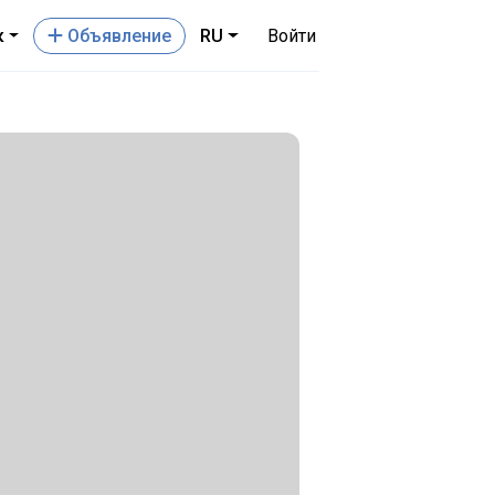
к
Oбъявление
RU
Войти