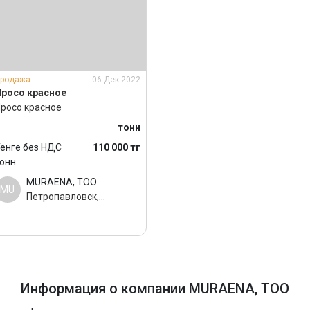
родажа
06 Дек 2022
росо красное
росо красное
тонн
енге без НДС
110 000 тг
онн
MURAENA, ТОО
MU
Петропавловск,
Казахстан
Информация о компании MURAENA, ТОО