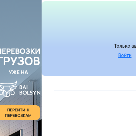
Только а
Войти