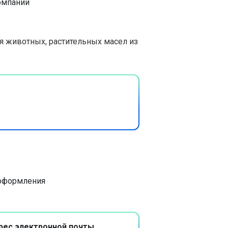
омпании
ля животных, растительных масел из
 оформления
рес электронной почты