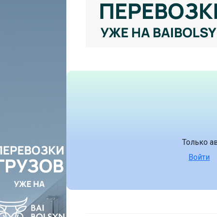
Только а
Войти