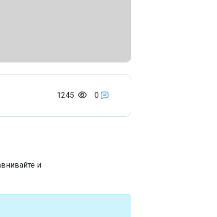
1245
0
авнивайте и