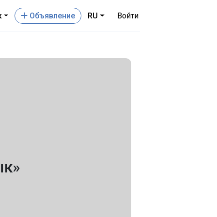
к
Oбъявление
RU
Войти
ык»