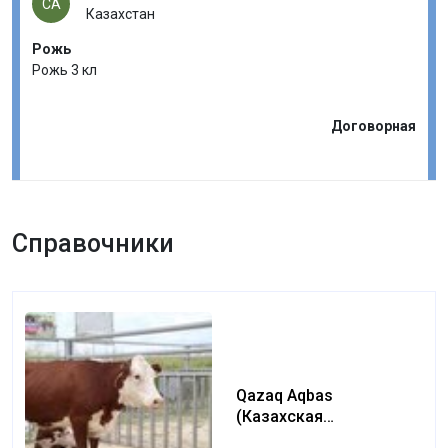
СА
Казахстан
Рожь
Рожь 3 кл
Договорная
Справочники
Qazaq Aqbas
(Казахская
белоголовая) (Kazakh