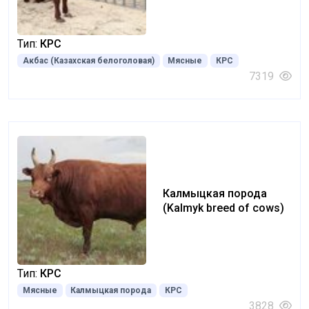
white-headed)
Тип:
КРС
Акбас (Казахская белоголовая)
Мясные
КРС
7319
Калмыцкая порода
(Kalmyk breed of cows)
Тип:
КРС
Мясные
Калмыцкая порода
КРС
3828