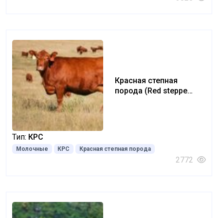
Красная степная
порода (Red steppe
breed)
Тип:
КРС
Молочные
КРС
Красная степная порода
2772