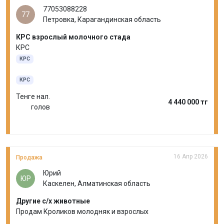
77053088228
77
Петровка, Карагандинская область
КРС взрослый молочного стада
КРС
КРС
КРС
Тенге нал.
4 440 000 тг
голов
16 Апр 2026
Продажа
Юрий
ЮР
Каскелен, Алматинская область
Другие с/х животные
Продам Кроликов молодняк и взрослых