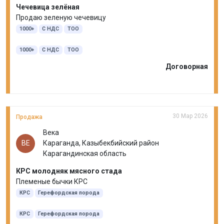
Чечевица зелёная
Продаю зеленую чечевицу
1000+
С НДС
ТОО
1000+
С НДС
ТОО
Договорная
30 Мар 2026
Продажа
Века
ВЕ
Караганда, Казыбекбийский район
Карагандинская область
КРС молодняк мясного стада
Племеные бычки КРС
КРС
Герефордская порода
КРС
Герефордская порода