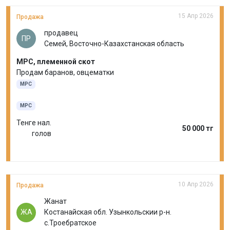
15 Апр 2026
Продажа
продавец
ПР
Семей, Восточно-Казахстанская область
МРС, племенной скот
Продам баранов, овцематки
МРС
МРС
Тенге нал.
50 000 тг
голов
10 Апр 2026
Продажа
Жанат
ЖА
Костанайская обл. Узынкольскии р-н.
с.Троебратское