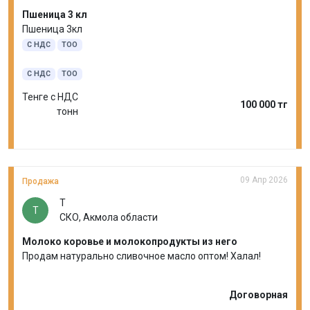
Пшеница 3 кл
Пшеница 3кл
С НДС
ТОО
С НДС
ТОО
Тенге с НДС
100 000 тг
тонн
09 Апр 2026
Продажа
Т
Т
СКО, Акмола области
Молоко коровье и молокопродукты из него
Продам натурально сливочное масло оптом! Халал!
Договорная