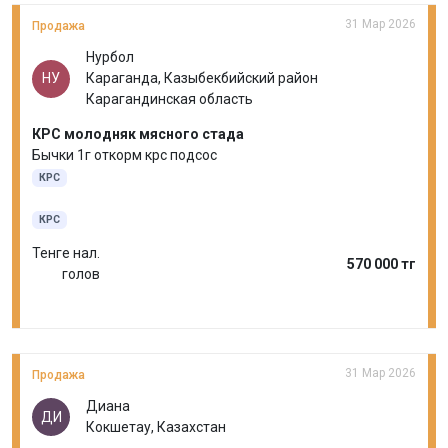
31 Мар 2026
Продажа
Нурбол
НУ
Караганда, Казыбекбийский район
Карагандинская область
КРС молодняк мясного стада
Бычки 1г откорм крс подсос
КРС
КРС
Тенге нал.
570 000 тг
голов
31 Мар 2026
Продажа
Диана
ДИ
Кокшетау, Казахстан