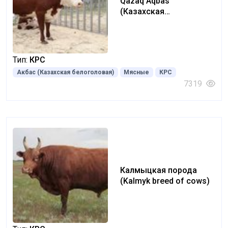
Qazaq Aqbas
(Казахская
белоголовая) (Kazakh
white-headed)
Тип:
КРС
Акбас (Казахская белоголовая)
Мясные
КРС
7319
Калмыцкая порода
(Kalmyk breed of cows)