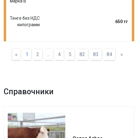
марка В
Тенге без НДС
650 тг
килограмм
«
1
2
...
4
5
82
83
84
»
Справочники