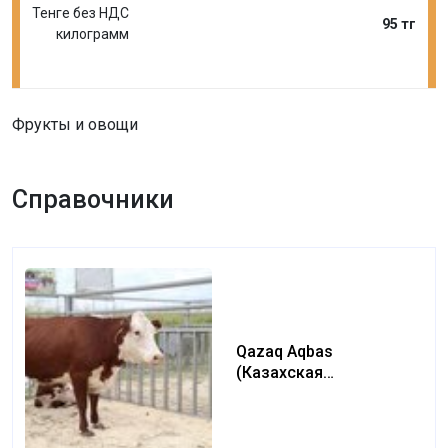
Тенге без НДС
95 тг
килограмм
Фрукты и овощи
Справочники
Qazaq Aqbas
(Казахская
белоголовая) (Kazakh
white-headed)