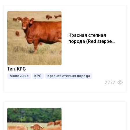
Красная степная
порода (Red steppe
breed)
Тип:
КРС
Молочные
КРС
Красная степная порода
2772