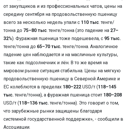
от закупщиков и из профессиональных чатов, цены на
середину сентября на продовольственную пшеницу
всего за несколько недель упали с
110 тыс
. тенге/
тонна до
75–80 тыс
. тенге/тонна (это падение на
27–
32
%). Фуражная пшеница тоже подешевела, с
95 тыс.
тенге/тонна до
65–70 тыс.
тенге/тонна. Аналогичное
падение цен наблюдается и на масличные культуры,
такие как подсолнечник и лён. В то же время на
мировом рынке ситуация стабильна. Цены на мягкую
продовольственную пшеницу в Северной Америке и
ЕС колеблются в пределах
180–222
USD/т (
118–145
тыс.
тенге/тонна), а фуражная пшеница стоит
180–208
USD/т (
118–136 тыс.
тенге/тонна). Это говорит о том,
что зарубежные рынки защищены благодаря
системной государственной поддержке», - сообщили в
Ассоциации.