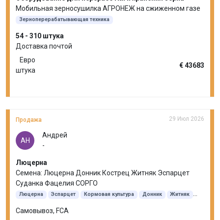
Мобильная зерносушилка АГРОНЕЖ на сжиженном газе
Зерноперерабатывающая техника
54 - 310 штука
Доставка почтой
Евро
€ 43683
штука
29 Июл 2026
Продажа
Андрей
АН
-
Люцерна
Семена: Люцерна Донник Кострец Житняк Эспарцет
Суданка Фацелия СОРГО
Люцерна
Эспарцет
Кормовая культура
Донник
Житняк
Кострец безостый
Суданская трава
Самовывоз, FCA