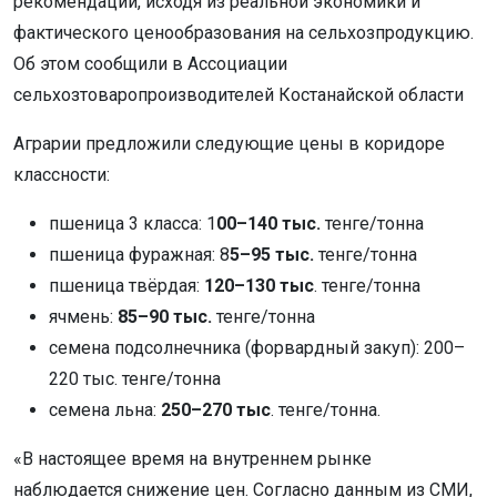
рекомендации, исходя из реальной экономики и
фактического ценообразования на сельхозпродукцию.
Об этом сообщили в Ассоциации
сельхозтоваропроизводителей Костанайской области
Аграрии предложили следующие цены в коридоре
классности:
пшеница 3 класса: 1
00–140 тыс.
тенге/тонна
пшеница фуражная: 8
5–95 тыс.
тенге/тонна
пшеница твёрдая:
120–130 тыс
. тенге/тонна
ячмень:
85–90 тыс.
тенге/тонна
семена подсолнечника (форвардный закуп): 200–
220 тыс. тенге/тонна
семена льна:
250–270 тыс
. тенге/тонна.
«В настоящее время на внутреннем рынке
наблюдается снижение цен. Согласно данным из СМИ,