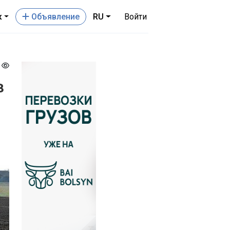
к
Oбъявление
RU
Войти
6
в