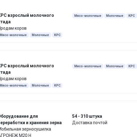
КРС взрослый молочного
Мясо-молочные
Молочные
КРС
стада
Whatsapp
Продам коров
Мясо-молочные
Молочные
КРС
Whatsapp
КРС взрослый молочного
Мясо-молочные
Молочные
КРС
стада
Whatsapp
Продам коров
Мясо-молочные
Молочные
КРС
Whatsapp
Оборудование для
54 - 310 штука
ереработки и хранения зерна
Доставка почтой
Мобильная зерносушилка
АГРОНЕЖ М20 Н