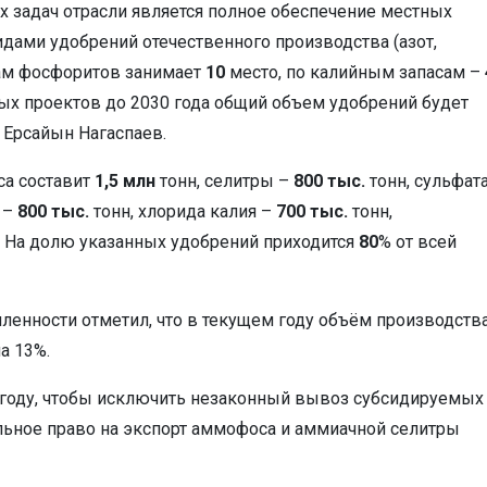
х задач отрасли является полное обеспечение местных
дами удобрений отечественного производства (азот,
асам фосфоритов занимает
10
место, по калийным запасам –
вых проектов до 2030 года общий объем удобрений будет
 Ерсайын Нагаспаев.
са составит
1,5 млн
тонн, селитры –
800 тыс.
тонн, сульфат
 –
800 тыс.
тонн, хлорида калия –
700 тыс.
тонн,
. На долю указанных удобрений приходится
80
% от всей
енности отметил, что в текущем году объём производств
а 13%.
4 году, чтобы исключить незаконный вывоз субсидируемых
ьное право на экспорт аммофоса и аммиачной селитры