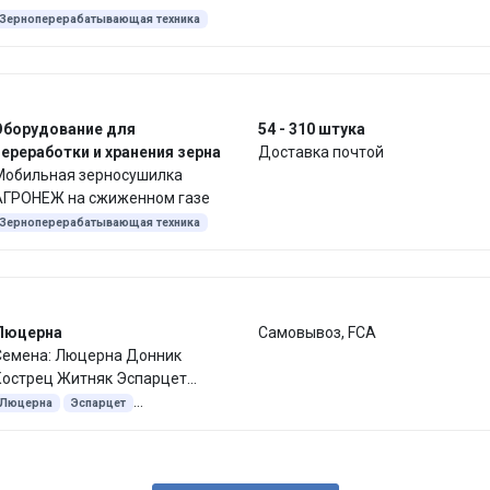
Зерноперерабатывающая техника
Оборудование для
54 - 310 штука
ереработки и хранения зерна
Доставка почтой
Мобильная зерносушилка
АГРОНЕЖ на сжиженном газе
Зерноперерабатывающая техника
Люцерна
Самовывоз, FCA
Семена: Люцерна Донник
Кострец Житняк Эспарцет
Суданка Фацелия СОРГО
Люцерна
Эспарцет
Кормовая культура
Донник
Житняк
Кострец безостый
Суданская трава