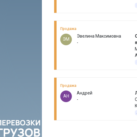
Продажа
Эвелина Максимовна
ЭМ
-
п
Продажа
Андрей
АН
-