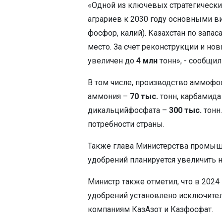
«Одной из ключевых стратегически
аграриев к 2030 году основными ви
фосфор, калий). Казахстан по зап
место. За счет реконструкции и но
увеличен до
4 млн
тонн», - сообщил
В том числе, производство аммофо
аммония –
70 тыс.
тонн, карбамида
дикальцийфосфата –
300 тыс.
тонн
потребности страны.
Также глава Министерства промышл
удобрений планируется увеличить н
Министр также отметил, что в 202
удобрений установлено исключител
компаниям КазАзот и Казфосфат.