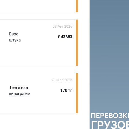
03 Авг 2026
Евро
€ 43683
штука
29 Июл 2026
Тенге нал.
170 тг
килограмм