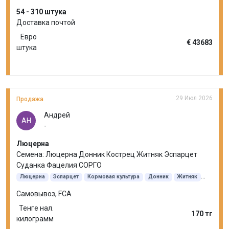
54 - 310 штука
Доставка почтой
Евро
€ 43683
штука
29 Июл 2026
Продажа
Андрей
АН
-
Люцерна
Семена: Люцерна Донник Кострец Житняк Эспарцет
Суданка Фацелия СОРГО
Люцерна
Эспарцет
Кормовая культура
Донник
Житняк
Кострец безостый
Суданская трава
Самовывоз, FCA
Тенге нал.
170 тг
килограмм