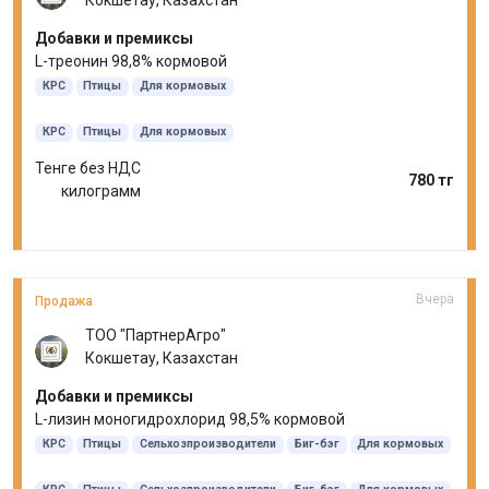
Кокшетау, Казахстан
Добавки и премиксы
L-треонин 98,8% кормовой
КРС
Птицы
Для кормовых
КРС
Птицы
Для кормовых
Тенге без НДС
780 тг
килограмм
Вчера
Продажа
ТОО "ПартнерАгро"
Кокшетау, Казахстан
Добавки и премиксы
L-лизин моногидрохлорид 98,5% кормовой
КРС
Птицы
Сельхозпроизводители
Биг-бэг
Для кормовых