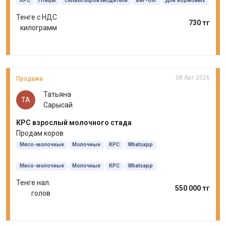
КРС
Птицы
Сельхозпроизводители
Биг-бэг
Для кормовых
Тенге с НДС
730 тг
килограмм
08 Авг 2026
Продажа
Татьяна
ТА
Сарысай
КРС взрослый молочного стада
Продам коров
Мясо-молочные
Молочные
КРС
Whatsapp
Мясо-молочные
Молочные
КРС
Whatsapp
Тенге нал.
550 000 тг
голов