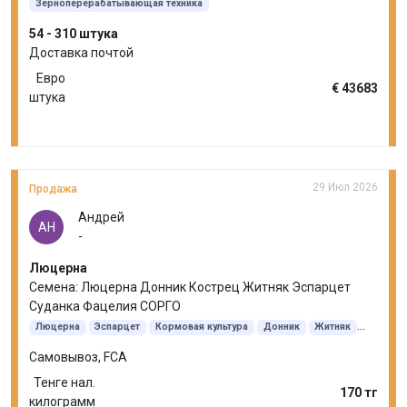
Зерноперерабатывающая техника
54 - 310 штука
Доставка почтой
Евро
€ 43683
штука
29 Июл 2026
Продажа
Андрей
АН
-
Люцерна
Семена: Люцерна Донник Кострец Житняк Эспарцет
Суданка Фацелия СОРГО
Люцерна
Эспарцет
Кормовая культура
Донник
Житняк
Кострец безостый
Суданская трава
Самовывоз, FCA
Тенге нал.
170 тг
килограмм