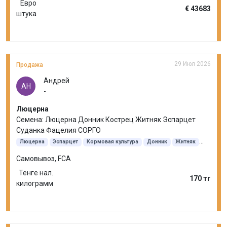
Евро
€ 43683
штука
29 Июл 2026
Продажа
Андрей
АН
-
Люцерна
Семена: Люцерна Донник Кострец Житняк Эспарцет
Суданка Фацелия СОРГО
Люцерна
Эспарцет
Кормовая культура
Донник
Житняк
Кострец безостый
Суданская трава
Самовывоз, FCA
Тенге нал.
170 тг
килограмм