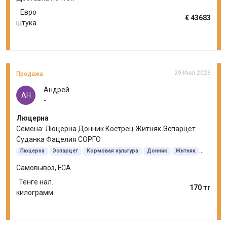
Евро
€ 43683
штука
29 Июл 2026
Продажа
Андрей
АН
-
Люцерна
Семена: Люцерна Донник Кострец Житняк Эспарцет
Суданка Фацелия СОРГО
Люцерна
Эспарцет
Кормовая культура
Донник
Житняк
Кострец безостый
Суданская трава
Самовывоз, FCA
Тенге нал.
170 тг
килограмм