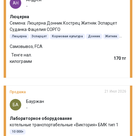
АН
-
Люцерна
Семена: Люцерна Донник Кострец Житняк Эспарцет
Суданка Фацелия СОРГО
Люцерна
Эспарцет
Кормовая культура
Донник
Житняк
Кострец безостый
Суданская трава
Самовывоз, FCA
Тенге нал.
170 тг
килограмм
21 Июл 2026
Продажа
Бауржан
БА
-
Лабораторное оборудование
котельные транспортабельные «Виктория» БМК тип 1
10 000+