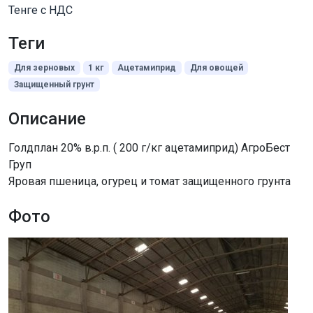
Тенге с НДС
Теги
Для зерновых
1 кг
Ацетамиприд
Для овощей
Защищенный грунт
Описание
Голдплан 20% в.р.п. ( 200 г/кг ацетамиприд) АгроБест
Груп
Яровая пшеница, огурец и томат защищенного грунта
Фото