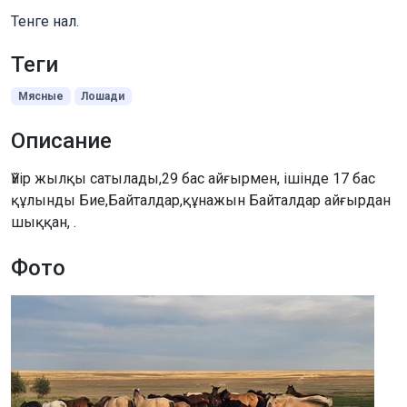
Тенге нал.
Теги
Мясные
Лошади
Описание
Үйір жылқы сатылады,29 бас айғырмен, ішінде 17 бас
құлынды Бие,Байталдар,құнажын Байталдар айғырдан
шыққан, .
Фото