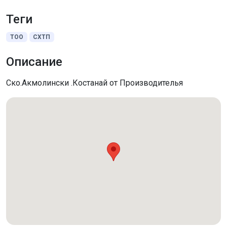
Теги
ТОО
СХТП
Описание
Ско.Акмолински .Костанай от Производителья