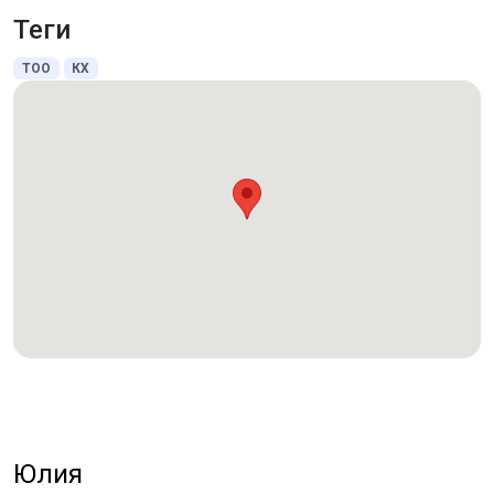
Теги
ТОО
КХ
Юлия