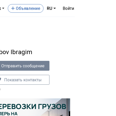
к
Oбъявление
RU
Войти
bov Ibragim
Отправить сообщение
Показать контакты