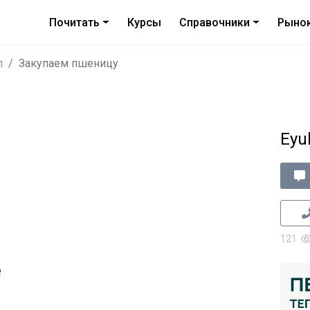
Почитать
Курсы
Справочники
Рыно
л
Закупаем пшеницу
Eyu
121
е