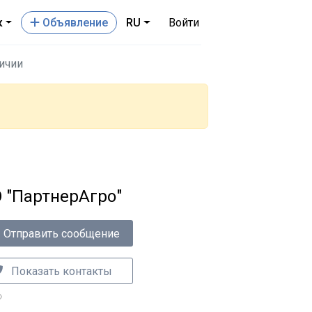
к
Oбъявление
RU
Войти
личии
 "ПартнерАгро"
Отправить сообщение
Показать контакты