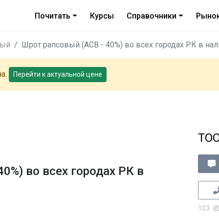
Почитать
Курсы
Справочники
Рыно
вый
Шрот рапсовый (АСВ - 40%) во всех городах РК в на
на.
Перейти к актуальной цене
ТОО
0%) во всех городах РК в
103