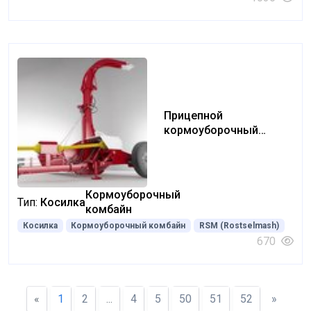
Прицепной
кормоуборочный
комбайн Rostselmash
STERH 2000
Кормоуборочный
Тип:
Косилка
комбайн
Косилка
Кормоуборочный комбайн
RSM (Rostselmash)
670
«
1
2
...
4
5
50
51
52
»