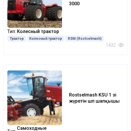
3000
Тип:
Колесный трактор
Трактор
Колесный трактор
RSM (Rostselmash)
1432
Rostselmash KSU 1 өзі
жүретін шөп шапқышы
Самоходные