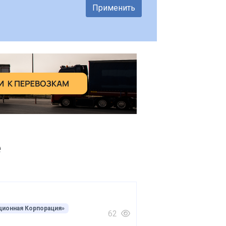
Применить
е
ционная Корпорация»
62