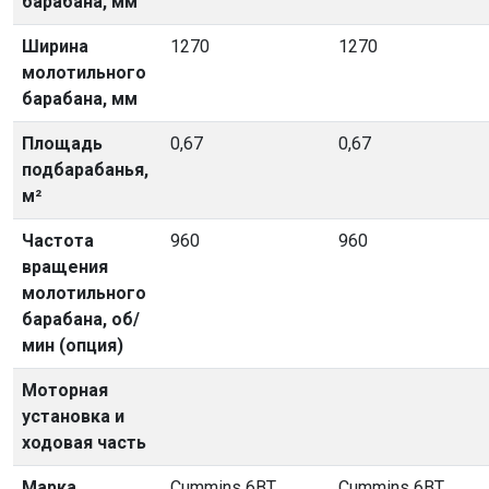
барабана, мм
Ширина
1270
1270
молотильного
барабана, мм
Площадь
0,67
0,67
подбарабанья,
м²
Частота
960
960
вращения
молотильного
барабана, об/
мин (опция)
Моторная
установка и
ходовая часть
Марка
Cummins 6BT,
Cummins 6BT,