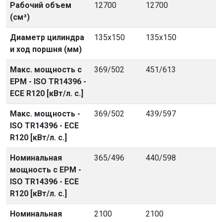
Рабочий объем
12700
12700
(см³)
Диаметр цилиндра
135x150
135x150
и ход поршня (мм)
Макс. мощность с
369/502
451/613
EPM - ISO TR14396 -
ECE R120 [кВт/л. с.]
Макс. мощность -
369/502
439/597
ISO TR14396 - ECE
R120 [кВт/л. с.]
Номинальная
365/496
440/598
мощность с EPM -
ISO TR14396 - ECE
R120 [кВт/л. с.]
Номинальная
2100
2100