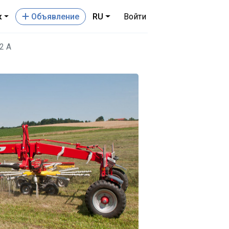
к
Oбъявление
RU
Войти
2 A