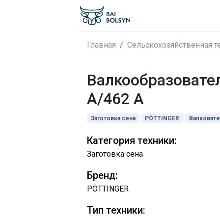
Главная
Сельскохозяйственная т
Валкообразовате
A/462 A
Заготовка сена
PÖTTINGER
Валковате
Категория техники:
Заготовка сена
Бренд:
PÖTTINGER
Тип техники: