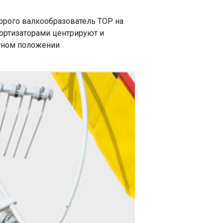
рого валкообразователь TOP на
мортизаторами центрируют и
ртном положении