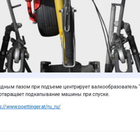
дным пазом при подъеме центрирует валкообразователь
дотвращает подкапывание машины при спуске.
s://www.poettinger.at/ru_ru/