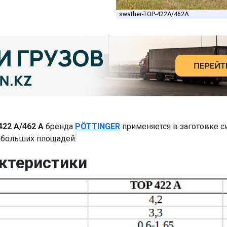
swather-TOP-422A/462A
422 A/462 A
бренда
PÖTTINGER
применяется в заготовке с
небольших площадей.
актеристики