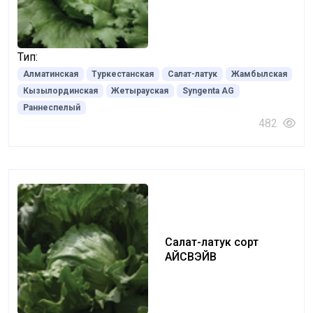
Тип:
Алматинская
Туркестанская
Салат-латук
Жамбылская
Кызылординская
Жетырауская
Syngenta AG
Раннеспелый
482
Салат-латук сорт
АЙСВЭЙВ