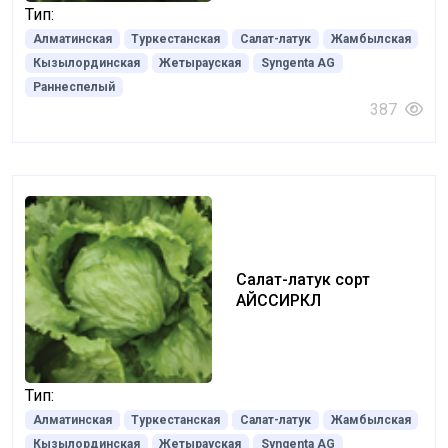
Тип:
Алматинская
Туркестанская
Салат-латук
Жамбылская
Кызылординская
Жетырауская
Syngenta AG
Раннеспелый
387
Салат-латук сорт
АЙССИРКЛ
Тип:
Алматинская
Туркестанская
Салат-латук
Жамбылская
Кызылординская
Жетырауская
Syngenta AG