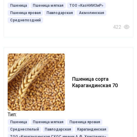
Пшеница
Пшеница мягкая
ТОО «КазНИИЗиР»
Пшеница яровая
Павлодарская
Акмолинская
Среднепоздний
422
Пшеница сорта
Карагандинская 70
Тип:
Пшеница
Пшеница мягкая
Пшеница яровая
Среднеспелый
Павлодарская
Карагандинская
ТОО «Карагандинская СХОС имени А.Ф. Христенко»