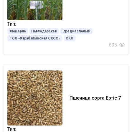
Тип:
Люцерна
Павлодарская
Среднеспелый
ТОО «Карабалыкская СХОС»
СКО
635
Пшеница сорта Ертіс 7
Тип: