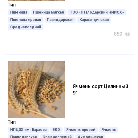
Тип:
Пшеница
Пшеница мягкая
ТОО «Павлодарский НИИСХ»
Пшеница яровая
Павлодарская
Карагандинская
Среднепоздний
889
Ячмень сорт Целинный
91
Тип:
НПЦЗХ им. Бараева
ВКО
Ячмень яровой
Ячмень
Павлодарская
Среднеспелый
Акмолинская