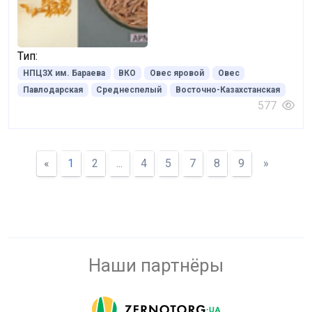
Тип:
НПЦЗХ им. Бараева
ВКО
Овес яровой
Овес
Павлодарская
Среднеспелый
Восточно-Казахстанская
577
«
1
2
...
4
5
7
8
9
»
Наши партнёры