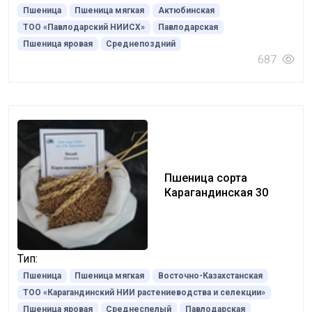
Пшеница
Пшеница мягкая
Актюбинская
ТОО «Павлодарский НИИСХ»
Павлодарская
Пшеница яровая
Среднепоздний
687
Пшеница сорта
Карагандинская 30
Тип:
Пшеница
Пшеница мягкая
Восточно-Казахстанская
ТОО «Карагандинский НИИ растениеводства и селекции»
Пшеница яровая
Среднеспелый
Павлодарская