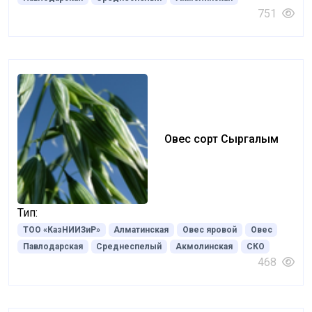
751
Овес сорт Сыргалым
Тип:
ТОО «КазНИИЗиР»
Алматинская
Овес яровой
Овес
Павлодарская
Среднеспелый
Акмолинская
СКО
468