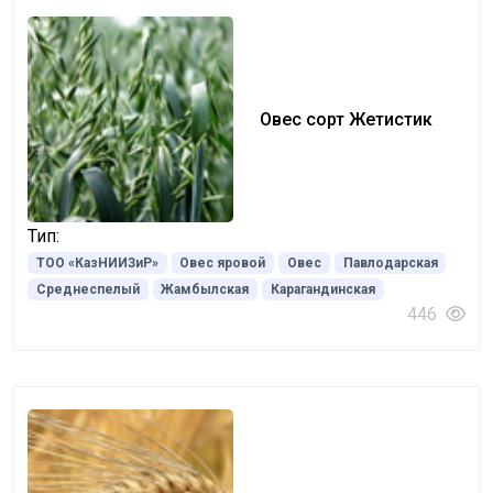
Овес сорт Жетистик
Тип:
ТОО «КазНИИЗиР»
Овес яровой
Овес
Павлодарская
Среднеспелый
Жамбылская
Карагандинская
446