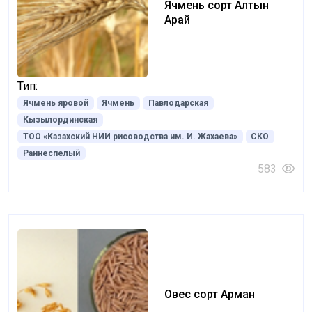
Ячмень сорт Алтын
Арай
Тип:
Ячмень яровой
Ячмень
Павлодарская
Кызылординская
ТОО «Казахский НИИ рисоводства им. И. Жахаева»
СКО
Раннеспелый
583
Овес сорт Арман