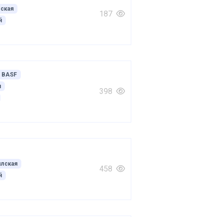
ская
187
й
BASF
я
398
лская
458
й