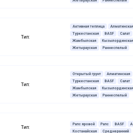
Жетырауская
Раннеспелый
Активная теплица
Алматинска
Туркестанская
BASF
Салат
Тип:
Жамбылская
Кызылординска
Жетырауская
Раннеспелый
Открытый грунт
Алматинская
Туркестанская
BASF
Салат
Тип:
Жамбылская
Кызылординска
Жетырауская
Раннеспелый
Рапс яровой
Рапс
BASF
А
Тип:
Костанайская
Среднеранний