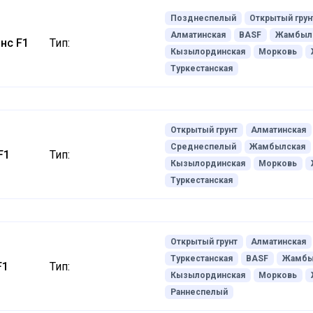
Позднеспелый
Открытый грун
Алматинская
BASF
Жамбыл
нс F1
Тип:
Кызылординская
Морковь
Туркестанская
Открытый грунт
Алматинская
Среднеспелый
Жамбылская
F1
Тип:
Кызылординская
Морковь
Туркестанская
Открытый грунт
Алматинская
Туркестанская
BASF
Жамбы
F1
Тип:
Кызылординская
Морковь
Раннеспелый