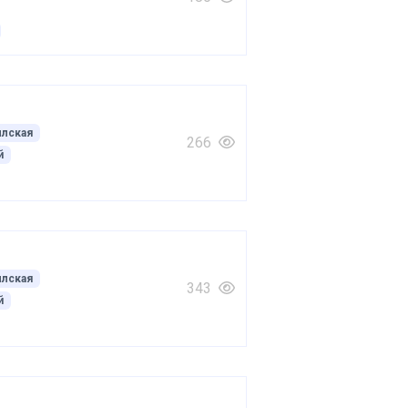
лская
266
й
лская
343
й