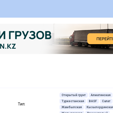
Открытый грунт
Алматинская
Туркестанская
BASF
Салат
Тип:
Жамбылская
Кызылординска