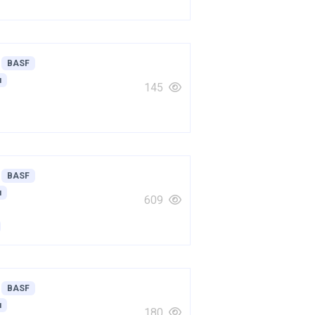
BASF
я
145
BASF
я
609
BASF
я
180