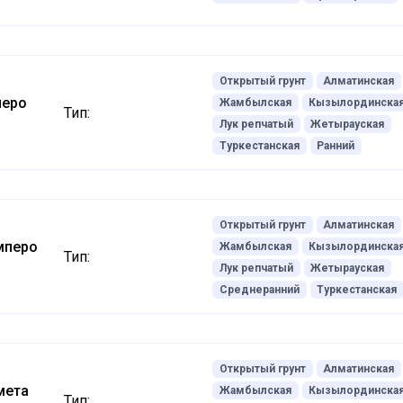
Открытый грунт
Алматинская
леро
Жамбылская
Кызылординска
Тип:
Лук репчатый
Жетырауская
Туркестанская
Ранний
Открытый грунт
Алматинская
мперо
Жамбылская
Кызылординска
Тип:
Лук репчатый
Жетырауская
Среднеранний
Туркестанская
Открытый грунт
Алматинская
мета
Жамбылская
Кызылординска
Тип: