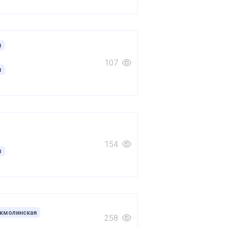
я
107
я
154
я
кмолинская
258