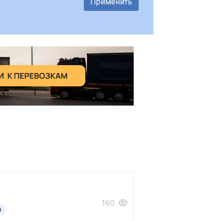
Применить
160
я