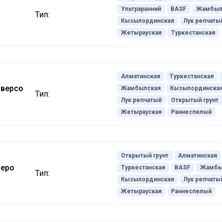
Ультраранний
BASF
Жамбыл
Тип:
Кызылординская
Лук репчаты
Жетырауская
Туркестанская
Алматинская
Туркестанская
иверсо
Жамбылская
Кызылординска
Тип:
Лук репчатый
Открытый грунт
Жетырауская
Раннеспелый
Открытый грунт
Алматинская
реро
Туркестанская
BASF
Жамбы
Тип:
Кызылординская
Лук репчаты
Жетырауская
Раннеспелый