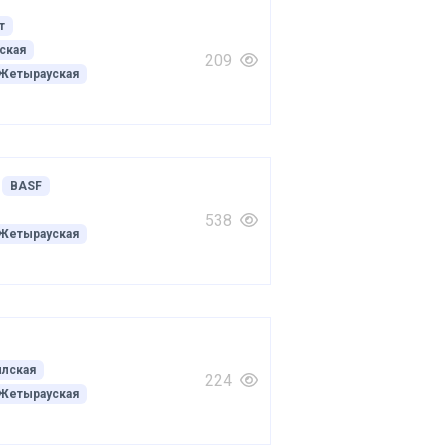
т
ская
209
Жетырауская
BASF
538
Жетырауская
лская
224
Жетырауская