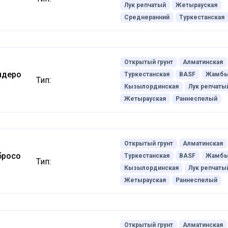
Лук репчатый
Жетырауская
Среднеранний
Туркестанская
Открытый грунт
Алматинская
ндеро
Туркестанская
BASF
Жамбы
Тип:
Кызылординская
Лук репчаты
Жетырауская
Раннеспелый
Открытый грунт
Алматинская
бросо
Туркестанская
BASF
Жамбы
Тип:
Кызылординская
Лук репчаты
Жетырауская
Раннеспелый
Открытый грунт
Алматинская