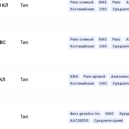
Рапс озимый
KWS
Рапс
А
Л КЛ
Тип:
Костанайская
СКО
Среднеп
Рапс озимый
KWS
Рапс
А
КВС
Тип:
Костанайская
СКО
Среднеп
KWS
Рапс яровой
Акмолинс
 КЛ
Тип:
Костанайская
СКО
Среднеп
Bass genetics Inc
ЮКО
Куку
Тип:
KAZSEEDS
Среднепоздний