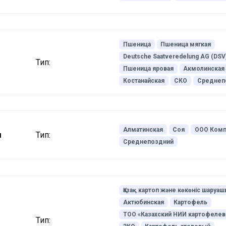
Пшеница
Пшеница мягкая
Deutsche Saatveredelung AG (DSV
Тип:
Пшеница яровая
Акмолинская
Костанайская
СКО
Среднеп
Алматинская
Соя
ООО Комп
ы
Тип:
Среднепоздний
Қазақ картоп және көкөніс шару
Актюбинская
Картофель
ТОО «Казахский НИИ картофелев
Тип: