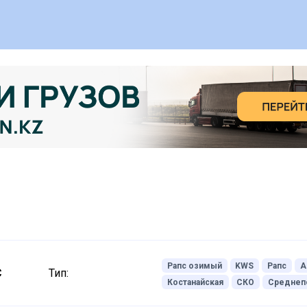
Рапс озимый
KWS
Рапс
А
C
Тип:
Костанайская
СКО
Среднеп