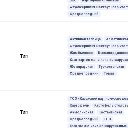
ЗКО
Картофель столовый
жауапкершілігі шектеулі серіктест
Среднепоздний
Активная теплица
Алматинска
жауапкершілігі шектеулі серіктест
Жамбылская
Кызылординска
Тип:
Қазақ картоп және көкөніс шару
Жетырауская
Туркестанская
Среднепоздний
Томат
ТОО «Казахский научно-исследо
Картофель
Картофель столов
Тип:
Акмолинская
Костанайская
Среднепоздний
ТОО
Қазақ жеміс-көкөніс шаруашылығ