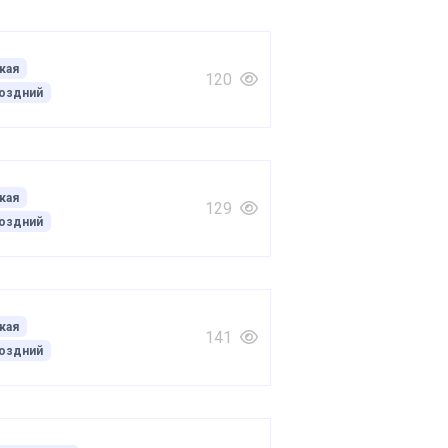
кая
120
оздний
кая
129
оздний
кая
141
оздний