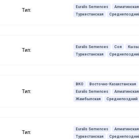
Euralis Semences
Алматинская
Тип:
Туркестанская
Среднепоздни
Euralis Semences
Соя
Кызы
Тип:
Туркестанская
Среднепоздни
ВКО
Восточно-Казахстанская
Тип:
Euralis Semences
Алматинская
Жамбылская
Среднепоздний
Euralis Semences
Алматинская
Тип:
Туркестанская
Среднепоздни