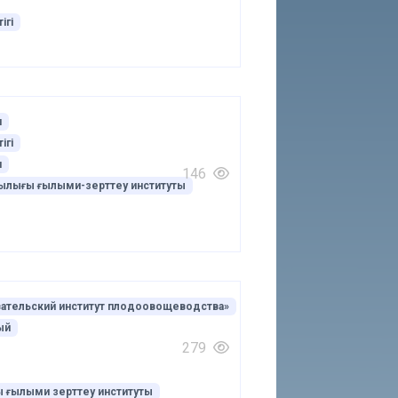
ігі
я
ігі
я
146
ашылығы ғылыми-зерттеу институты
вательский институт плодоовощеводства»
ый
279
ы ғылыми зерттеу институты