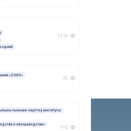
)
1216
оздний
ания «СОКО»
73
ашылығы ғылыми-зерттеу институты
одства и овощеводства»
115