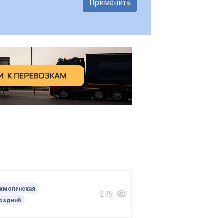
Применить
кмолинская
275
оздний