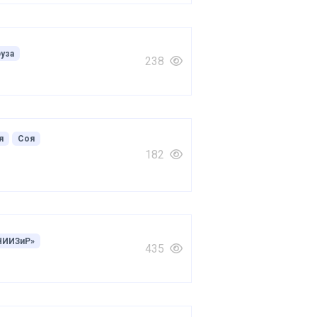
руза
238
я
Соя
182
НИИЗиР»
435