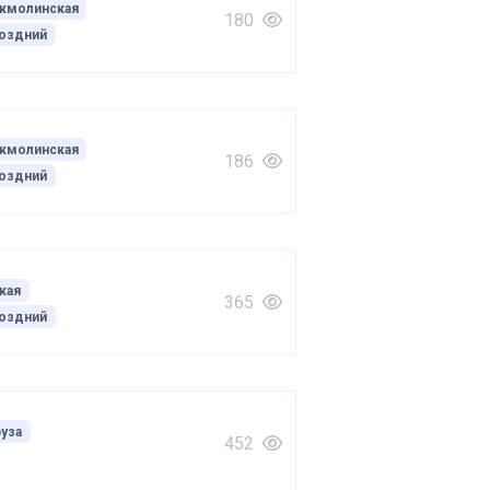
кмолинская
180
оздний
кмолинская
186
оздний
кая
365
оздний
руза
452