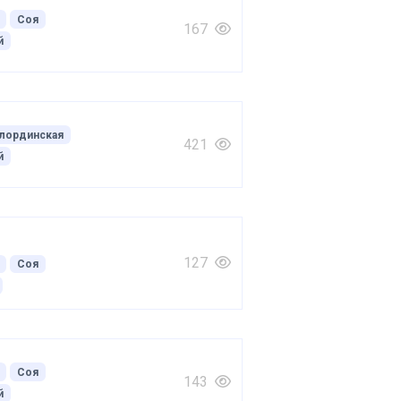
Соя
167
й
лординская
421
й
127
Соя
Соя
143
й