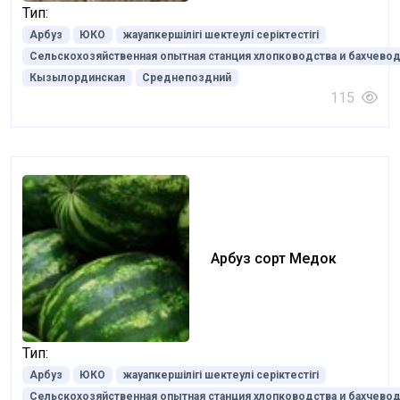
Тип:
Арбуз
ЮКО
жауапкершілігі шектеулі серіктестігі
Сельскохозяйственная опытная станция хлопководства и бахчевод
Кызылординская
Среднепоздний
115
Арбуз сорт Медок
Тип:
Арбуз
ЮКО
жауапкершілігі шектеулі серіктестігі
Сельскохозяйственная опытная станция хлопководства и бахчевод