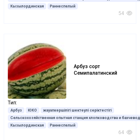
Кызылординская
Раннеспелый
54
Арбуз сорт
Семипалатинский
Тип:
Арбуз
ЮКО
жауапкершілігі шектеулі серіктестігі
Сельскохозяйственная опытная станция хлопководства и бахчевод
Кызылординская
Раннеспелый
64