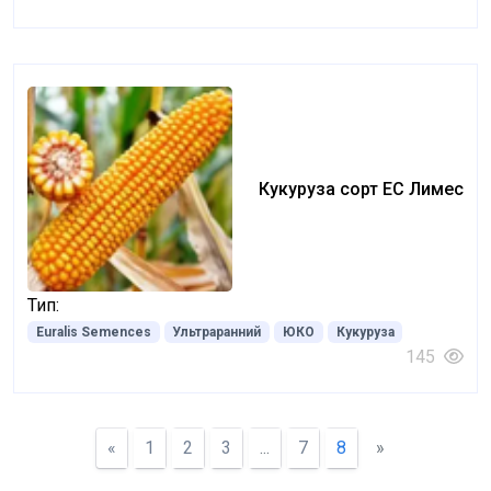
Кукуруза сорт ЕС Лимес
Тип:
Euralis Semences
Ультраранний
ЮКО
Кукуруза
145
«
1
2
3
...
7
8
»