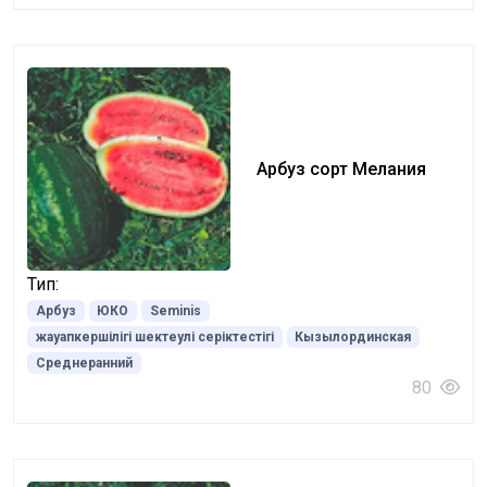
Арбуз сорт Мелания
Тип:
Арбуз
ЮКО
Seminis
жауапкершілігі шектеулі серіктестігі
Кызылординская
Среднеранний
80