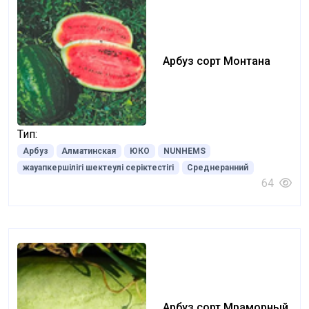
Арбуз сорт Монтана
Тип:
Арбуз
Алматинская
ЮКО
NUNHEMS
жауапкершілігі шектеулі серіктестігі
Среднеранний
64
Арбуз сорт Мраморный