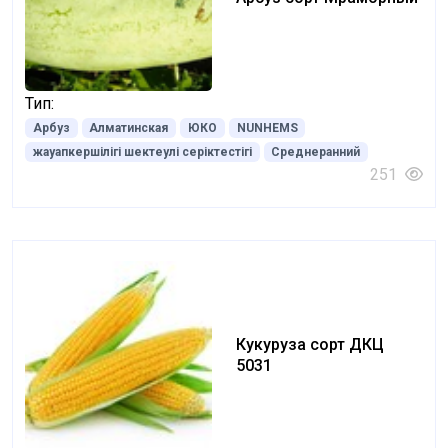
Тип:
Арбуз
Алматинская
ЮКО
NUNHEMS
жауапкершілігі шектеулі серіктестігі
Среднеранний
251
Кукуруза сорт ДКЦ
5031