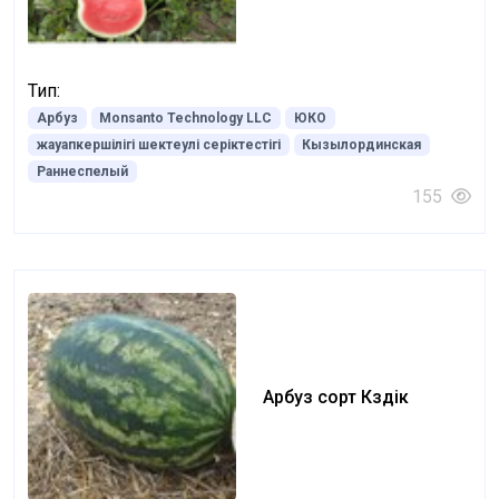
Тип:
Арбуз
Monsanto Technology LLC
ЮКО
жауапкершілігі шектеулі серіктестігі
Кызылординская
Раннеспелый
155
Арбуз сорт Күздік