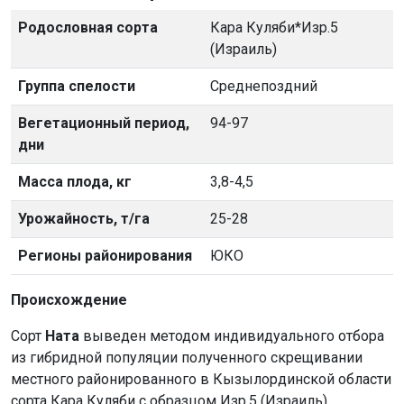
Родословная сорта
Кара Куляби*Изр.5
(Израиль)
Группа спелости
Среднепоздний
Вегетационный период,
94-97
дни
Масса плода, кг
3,8-4,5
Урожайность, т/га
25-28
Регионы районирования
ЮКО
Происхождение
Сорт
Ната
выведен методом индивидуального отбора
из гибридной популяции полученного скрещивании
местного районированного в Кызылординской области
сорта Кара Куляби с образцом Изр.5 (Израиль).