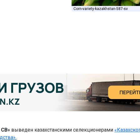
Corn-variety-kazakhstan-587-sv
 СВ»
выведен казахстанскими селекционерами
«Казахско
дства».