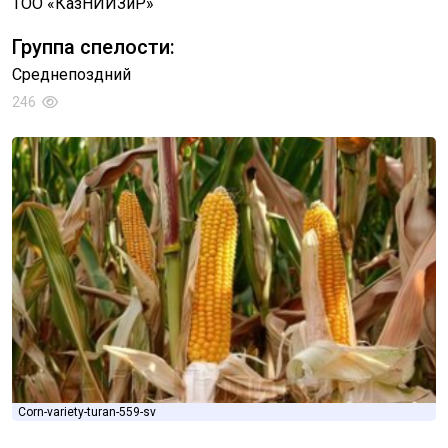
ТОО «КазНИИЗиР»
Группа спелости:
Среднепоздний
246
Corn-variety-turan-559-sv