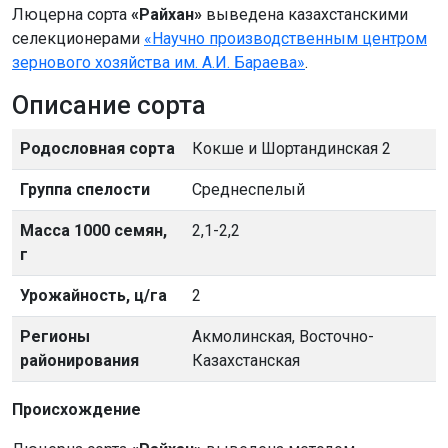
Люцерна сорта
«Райхан»
выведена казахстанскими
селекционерами
«Научно производственным центром
зернового хозяйства им. А.И. Бараева»
.
Описание сорта
Родословная сорта
Кокше и Шортандинская 2
Группа спелости
Среднеспелый
Масса 1000 семян,
2,1-2,2
г
Урожайность, ц/га
2
Регионы
Акмолинская, Восточно-
районирования
Казахстанская
Происхождение