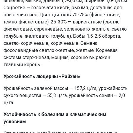
зеленые, мягкие, длиной 1,7-3,0 см, шириной 1,0-1,8 см.
Соцветие — головчатая кисть, рыхлая, доступная для
опыления пчел. Цвет цветков 70-75% (фиолетовые,
темно-фиолетовые), 25-30% — вариегатные (светло-
фиолетовые, сирениевые, зеленовато-желтые, светло-
голубые, желтовато-голубые). Бобы 1,5-2,5 оборота,
светло-коричневые, коричневые. Семена
фосолевидные светло-желтые, желтые. Корневая
система стержневая, мощная, хорошо выражен
главный корень.
Урожайность люцерны «Райхан»
Урожайность зеленой массы — 157,2 ц/га, урожайность
сухого вещества — 55,3 ц/га, урожайность семян — 2,0
ц/га.
Устойчивость к болезням и климатическим
условиям