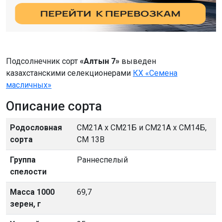
Подсолнечник сорт
«Алтын 7»
выведен
казахстанскими селекционерами
КХ «Семена
масличных»
Описание сорта
Родословная
СМ21А х СМ21Б и СМ21А х СМ14Б,
сорта
СМ 13В
Группа
Раннеспелый
спелости
Масса 1000
69,7
зерен, г