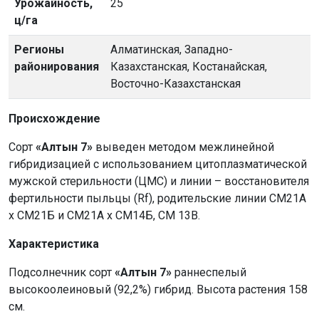
Урожайность,
25
ц/га
Регионы
Алматинская, Западно-
районирования
Казахстанская, Костанайская,
Восточно-Казахстанская
Происхождение
Сорт
«Алтын 7»
выведен методом межлинейной
гибридизацией с использованием цитоплазматической
мужской стерильности (ЦМС) и линии – восстановителя
фертильности пыльцы (Rf), родительские линии СМ21А
х СМ21Б и СМ21А х СМ14Б, СМ 13В.
Характеристика
Подсолнечник сорт
«Алтын 7»
раннеспелый
высокоолеиновый (92,2%) гибрид. Высота растения 158
см.