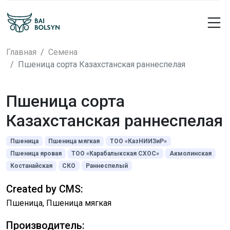
Главная
Семена
Пшеница сорта Казахстанская раннеспелая
Пшеница сорта
Казахстанская раннеспелая
Пшеница
Пшеница мягкая
ТОО «КазНИИЗиР»
Пшеница яровая
ТОО «Карабалыкская СХОС»
Акмолинская
Костанайская
СКО
Раннеспелый
Created by CMS:
Пшеница, Пшеница мягкая
Производитель: