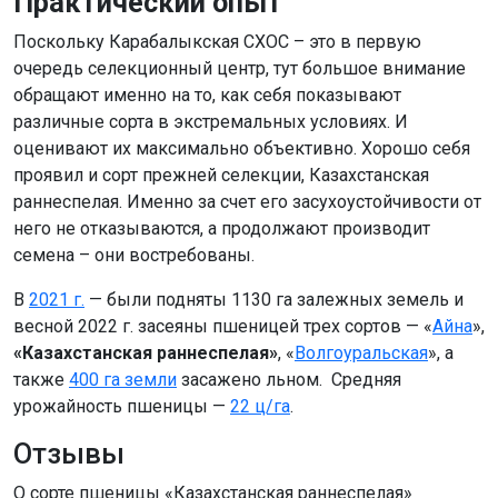
Практический опыт
Поскольку Карабалыкская СХОС – это в первую
очередь селекционный центр, тут большое внимание
обращают именно на то, как себя показывают
различные сорта в экстремальных условиях. И
оценивают их максимально объективно. Хорошо себя
проявил и сорт прежней селекции, Казахстанская
раннеспелая. Именно за счет его засухоустойчивости от
него не отказываются, а продолжают производит
семена – они востребованы.
В
2021 г.
— были подняты 1130 га залежных земель и
весной 2022 г. засеяны пшеницей трех сортов — «
Айна
»,
«Казахстанская раннеспелая»
, «
Волгоуральская
», а
также
400 га земли
засажено льном. Средняя
урожайность пшеницы —
22 ц/га
.
Отзывы
О сорте пшеницы «Казахстанская раннеспелая»